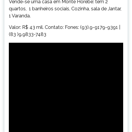
Vende-se uma casa em Monte Horebe: tem 2
quartos, 1 banheiros sociais, Cozinha, sala de Jantar,
1 Varanda.
Valor: R$ 43 mil. Contato: Fones: (93).9-9179-9391 |
(83 )9.9833-7483