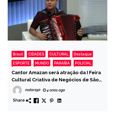
Brasil
CIDADES
CULTURAL
Destaque
ESPORTE
MUNDO
PARAÍBA
POLICIAL
Cantor Amazan será atração da I Feira
Cultural Criativa de Negócios de São
José de Piranhas
radar190
4 anos ago
Share