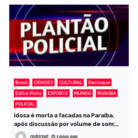
Brasil
CIDADES
CULTURAL
Destaque
Editor Picks
ESPORTE
MUNDO
PARAÍBA
POLICIAL
Idosa é morta a facadas na Paraíba,
após discussão por volume de som;
vizinhos são suspeitos
radar190
3 anos ago