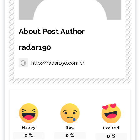
About Post Author
radar190
http://radar190.com.br
Happy
Sad
Excited
0
%
0
%
0
%