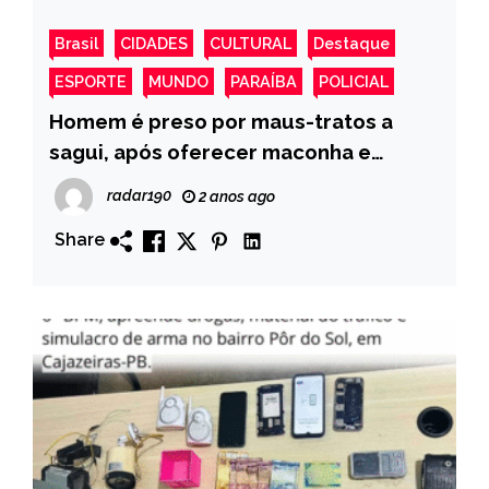
Brasil
CIDADES
CULTURAL
Destaque
ESPORTE
MUNDO
PARAÍBA
POLICIAL
Homem é preso por maus-tratos a
sagui, após oferecer maconha e
bebida alcoólica ao animal
radar190
2 anos ago
Share