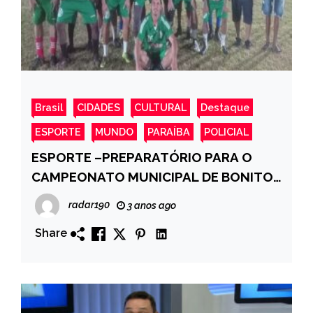
Brasil
CIDADES
CULTURAL
Destaque
ESPORTE
MUNDO
PARAÍBA
POLICIAL
ESPORTE –PREPARATÓRIO PARA O
CAMPEONATO MUNICIPAL DE BONITO
DE SANTA FE – PB -Palmeiras e Real
radar190
3 anos ago
Viana enfrentam nesta terça (18) no
Share
Estádio Municipal