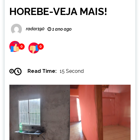
HOREBE-VEJA MAIS!
radar190
1 ano ago
0
0
Read Time:
15 Second