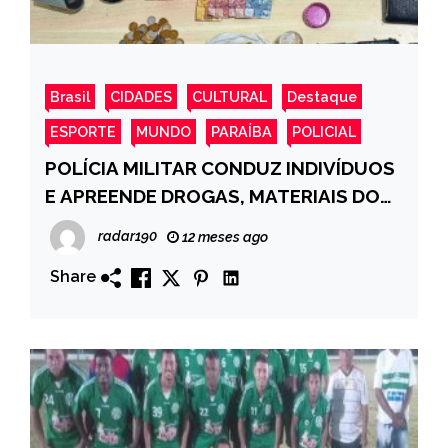
Brasil
CIDADES
CULTURAL
Destaque
ESPORTE
MUNDO
PARAÍBA
POLICIAL
POLÍCIA MILITAR CONDUZ INDIVÍDUOS
E APREENDE DROGAS, MATERIAIS DO
TRÁFICO E SIMULACRO DE ARMA NO
radar190
12 meses ago
BAIRRO PÔR DO SOL, CAJAZEIRAS-PB
Share