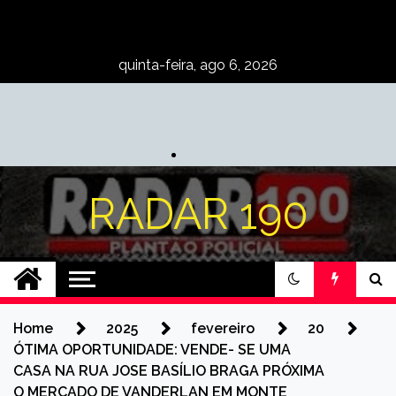
Skip
to
content
quinta-feira, ago 6, 2026
RADAR 190
Home
2025
fevereiro
20
ÓTIMA OPORTUNIDADE: VENDE- SE UMA
CASA NA RUA JOSE BASÍLIO BRAGA PRÓXIMA
O MERCADO DE VANDERLAN EM MONTE