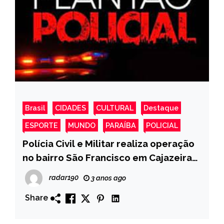
Brasil
CIDADES
CULTURAL
Destaque
ESPORTE
MUNDO
PARAÍBA
POLICIAL
Polícia Civil e Militar realiza operação
no bairro São Francisco em Cajazeiras,
PB
radar190
3 anos ago
Share