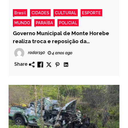
Brasil
CIDADES
CULTURAL
ESPORTE
MUNDO
PARAÍBA
POLICIAL
Governo Municipal de Monte Horebe
realiza troca e reposição da
iluminação pública de varias Ruas da
radar190
4 anos ago
Cidade
Share