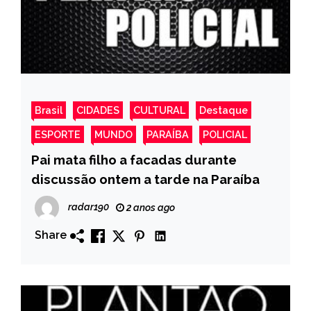
Brasil
CIDADES
CULTURAL
Destaque
ESPORTE
MUNDO
PARAÍBA
POLICIAL
Pai mata filho a facadas durante
discussão ontem a tarde na Paraíba
radar190
2 anos ago
Share