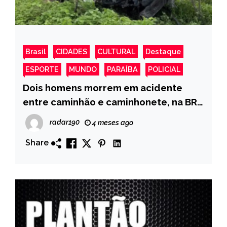
Brasil
CIDADES
CULTURAL
Destaque
ESPORTE
MUNDO
PARAÍBA
POLICIAL
Dois homens morrem em acidente
entre caminhão e caminhonete, na BR-
104, no Agreste da Paraíba
radar190
4 meses ago
Share