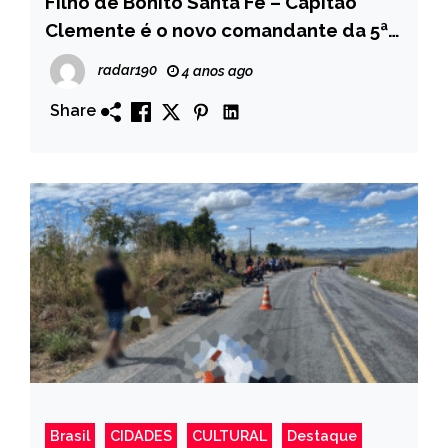
Filho de Bonito Santa Fé – Capitão
Clemente é o novo comandante da 5ª
CPTRAN com sede em Cajazeiras
radar190
4 anos ago
Share
Brasil
CIDADES
CULTURAL
Destaque