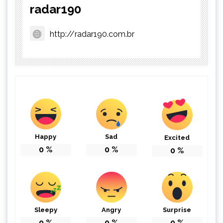
radar190
http://radar190.com.br
Happy
Sad
Excited
0
%
0
%
0
%
Sleepy
Angry
Surprise
0
%
0
%
0
%