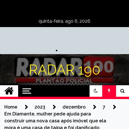
Skip
to
content
quinta-feira, ago 6, 2026
RADAR 190
Home
2023
dezembro
7
Em Diamante, mulher pede ajuda para
construir uma nova casa após imóvel que ela
mora é uma casa de taipa e foi danificado