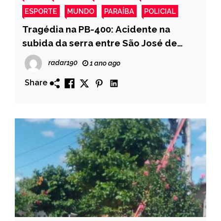
ESPORTE
MUNDO
PARAÍBA
POLICIAL
Tragédia na PB-400: Acidente na
subida da serra entre São José de
Piranhas e Monte Horebe mata duas
radar190
1 ano ago
pessoas
Share