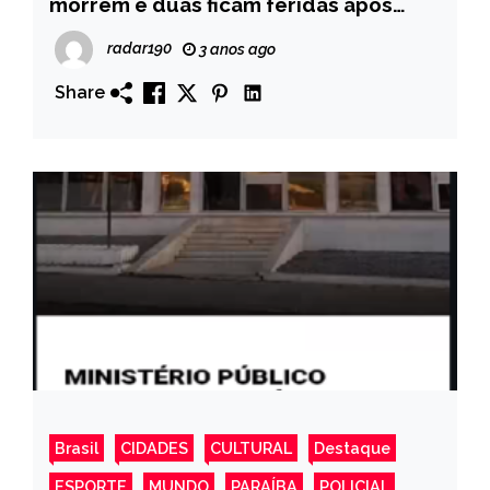
morrem e duas ficam feridas após
colisão entre carro e moto; vítimas
radar190
3 anos ago
foram atacadas por abelhas
Share
Brasil
CIDADES
CULTURAL
Destaque
ESPORTE
MUNDO
PARAÍBA
POLICIAL