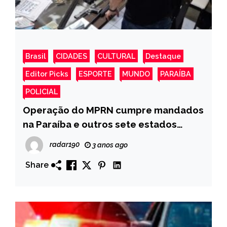
Brasil
CIDADES
CULTURAL
Destaque
Editor Picks
ESPORTE
MUNDO
PARAÍBA
POLICIAL
Operação do MPRN cumpre mandados
na Paraíba e outros sete estados
contra grupo suspeito de lavar
radar190
3 anos ago
dinheiro com fazendas e igrejas
Share