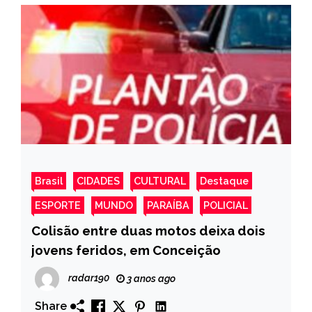
Brasil
CIDADES
CULTURAL
Destaque
ESPORTE
MUNDO
PARAÍBA
POLICIAL
Colisão entre duas motos deixa dois
jovens feridos, em Conceição
radar190
3 anos ago
Share