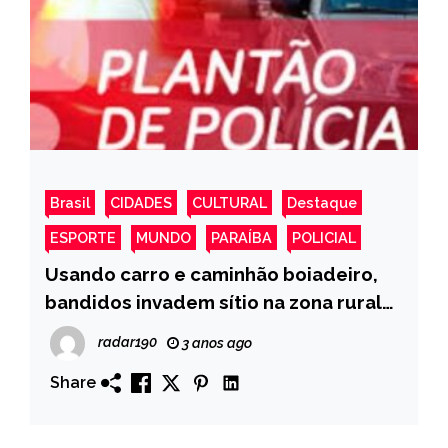
Brasil
CIDADES
CULTURAL
Destaque
ESPORTE
MUNDO
PARAÍBA
POLICIAL
Usando carro e caminhão boiadeiro,
bandidos invadem sítio na zona rural
de Condado-PB e furtam 18 bovinos
radar190
3 anos ago
durante a madrugada desta segunda
Share
(24)