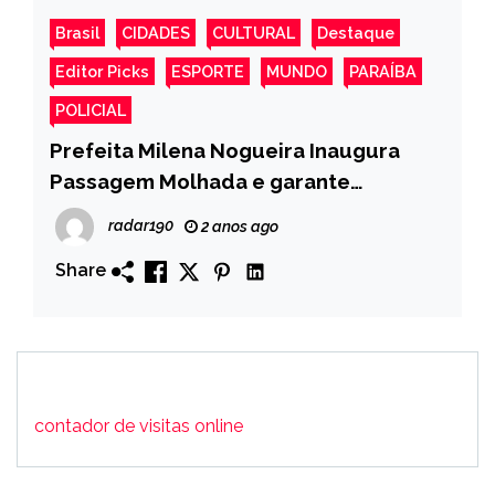
Brasil
CIDADES
CULTURAL
Destaque
Editor Picks
ESPORTE
MUNDO
PARAÍBA
POLICIAL
Prefeita Milena Nogueira Inaugura
Passagem Molhada e garante
continuar trabalhando em busca de
radar190
2 anos ago
melhorias para o município de Monte
Share
Horebe
contador de visitas online