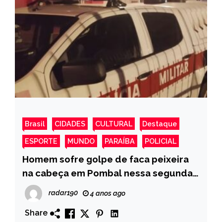
Brasil
CIDADES
CULTURAL
Destaque
ESPORTE
MUNDO
PARAÍBA
POLICIAL
Homem sofre golpe de faca peixeira
na cabeça em Pombal nessa segunda-
feira.
radar190
4 anos ago
Share