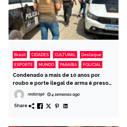
Brasil
CIDADES
CULTURAL
Destaque
ESPORTE
MUNDO
PARAÍBA
POLICIAL
Condenado a mais de 10 anos por
roubo e porte ilegal de arma é preso
pela DHE em Patos
radar190
4 semanas ago
Share