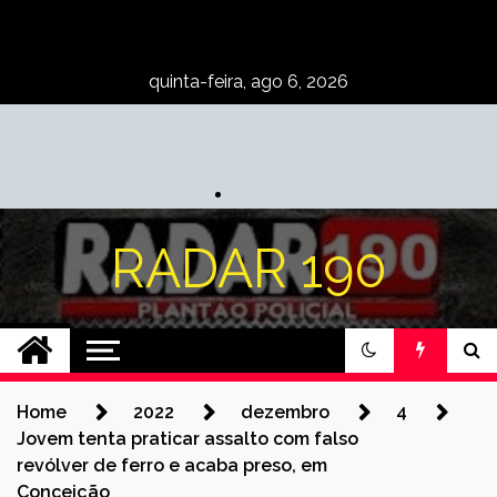
Skip
to
content
quinta-feira, ago 6, 2026
RADAR 190
Home
2022
dezembro
4
Jovem tenta praticar assalto com falso
revólver de ferro e acaba preso, em
Conceição