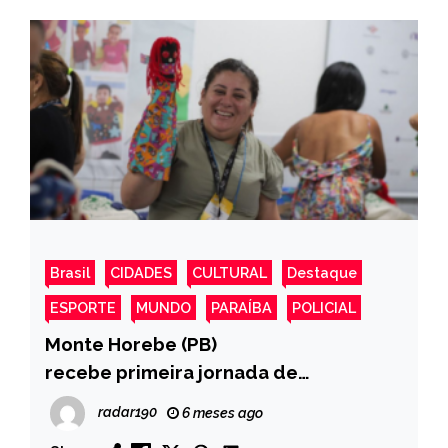
Brasil
CIDADES
CULTURAL
Destaque
ESPORTE
MUNDO
PARAÍBA
POLICIAL
Monte Horebe (PB)
recebe primeira jornada de
formações 2026 do Instituto Brasil
radar190
6 meses ago
Solidário, com participação de André