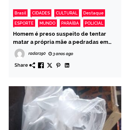
Brasil
CIDADES
CULTURAL
Destaque
ESPORTE
MUNDO
PARAÍBA
POLICIAL
Homem é preso suspeito de tentar
matar a própria mãe a pedradas em
Coremas
radar190
3 anos ago
Share