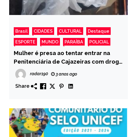
Brasil
CIDADES
CULTURAL
Destaque
ESPORTE
MUNDO
PARAÍBA
POLICIAL
Mulher é presa ao tentar entrar na
Penitenciária de Cajazeiras com droga
no ânus
radar190
3 anos ago
Share