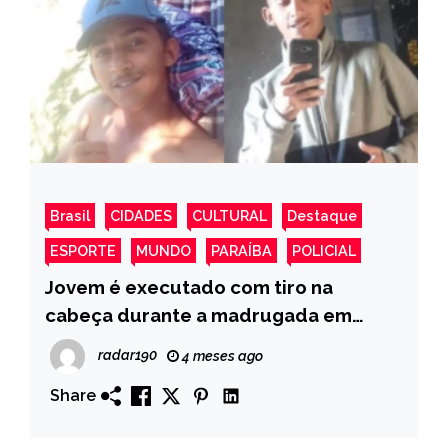
Brasil
CIDADES
CULTURAL
Destaque
ESPORTE
MUNDO
PARAÍBA
POLICIAL
Jovem é executado com tiro na
cabeça durante a madrugada em
Malta
radar190
4 meses ago
Share