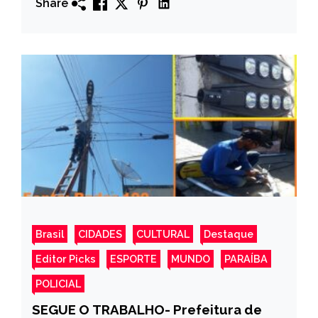
Share
Neves
Brasil
CIDADES
CULTURAL
Destaque
Editor Picks
ESPORTE
MUNDO
PARAÍBA
POLICIAL
SEGUE O TRABALHO- Prefeitura de