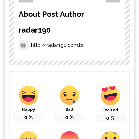
About Post Author
radar190
http://radar190.com.br
Happy
Sad
Excited
0
%
0
%
0
%