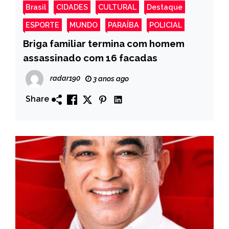
Brasil
CIDADES
CULTURAL
Destaque
ESPORTE
MUNDO
PARAÍBA
POLICIAL
Briga familiar termina com homem
assassinado com 16 facadas
radar190
3 anos ago
Share