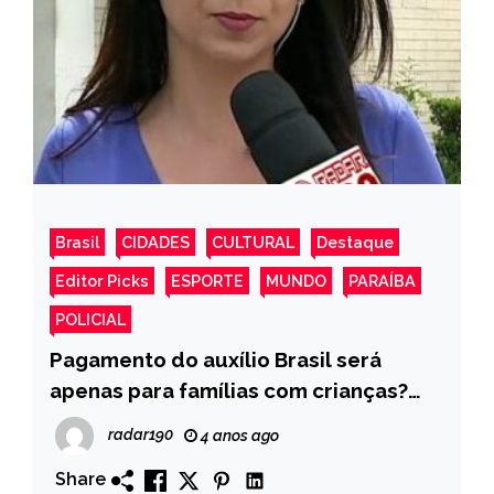
Brasil
CIDADES
CULTURAL
Destaque
Editor Picks
ESPORTE
MUNDO
PARAÍBA
POLICIAL
Pagamento do auxílio Brasil será
apenas para famílias com crianças?
Confira!
radar190
4 anos ago
Share