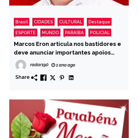
Brasil
CIDADES
CULTURAL
Destaque
ESPORTE
MUNDO
PARAÍBA
POLICIAL
Marcos Eron articula nos bastidores e
deve anunciar importantes apoios
regionais em seu projeto rumo à
radar190
1 ano ago
Assembleia Legislativa da Paraíba
Share