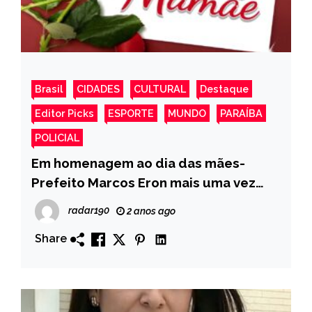
Brasil
CIDADES
CULTURAL
Destaque
Editor Picks
ESPORTE
MUNDO
PARAÍBA
POLICIAL
Em homenagem ao dia das mães-
Prefeito Marcos Eron mais uma vez
antecipará o pagamento dos
radar190
2 anos ago
funcionários públicos referentes ao
Share
mês de maio de 2024, em 21 dias.Em
homenagem ao dia das mães-