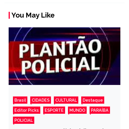
You May Like
Brasil
CIDADES
CULTURAL
Destaque
Editor Picks
ESPORTE
MUNDO
PARAÍBA
POLICIAL