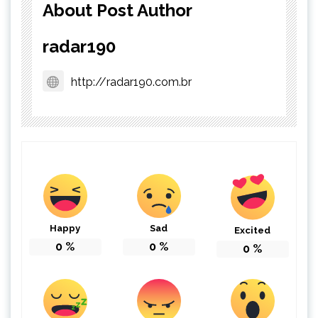
About Post Author
radar190
http://radar190.com.br
Happy
Sad
Excited
0
%
0
%
0
%