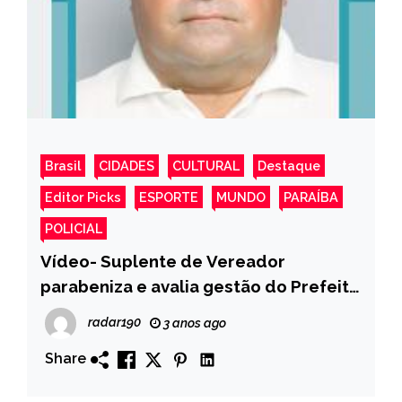
Brasil
CIDADES
CULTURAL
Destaque
Editor Picks
ESPORTE
MUNDO
PARAÍBA
POLICIAL
Vídeo- Suplente de Vereador
parabeniza e avalia gestão do Prefeito
Ceninha Lucena em Bonito de Santa
radar190
3 anos ago
Fé.
Share