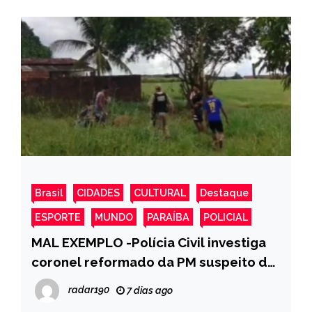
Brasil
CIDADES
CULTURAL
Destaque
ESPORTE
MUNDO
PARAÍBA
POLICIAL
MAL EXEMPLO -Polícia Civil investiga
coronel reformado da PM suspeito de
matar vaca e égua a tiros, na Paraíba
radar190
7 dias ago