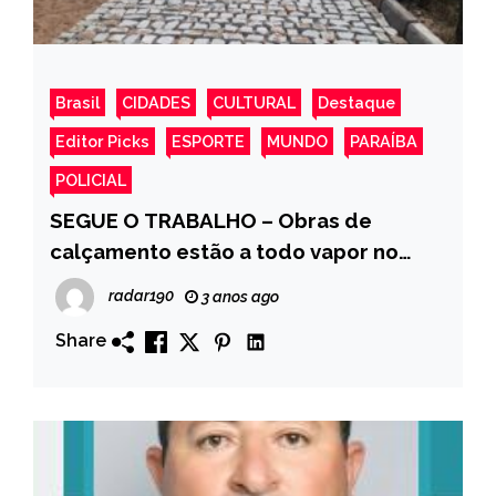
Brasil
CIDADES
CULTURAL
Destaque
Editor Picks
ESPORTE
MUNDO
PARAÍBA
POLICIAL
SEGUE O TRABALHO – Obras de
calçamento estão a todo vapor no
Bairro São Francisco em Monte Horebe
radar190
3 anos ago
Share