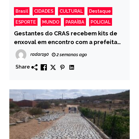
Brasil
CIDADES
CULTURAL
Destaque
ESPORTE
MUNDO
PARAÍBA
POLICIAL
Gestantes do CRAS recebem kits de
enxoval em encontro com a prefeita
Milena, em Monte Horebe
radar190
2 semanas ago
Share