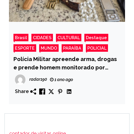
Brasil
CIDADES
CULTURAL
Destaque
ESPORTE
MUNDO
PARAÍBA
POLICIAL
Polícia Militar apreende arma, drogas
e prende homem monitorado por
tornozeleira eletrônica em Catolé do
radar190
1 ano ago
Rocha
Share
contador de visitas online