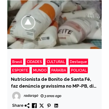
Brasil
CIDADES
CULTURAL
Destaque
ESPORTE
MUNDO
PARAÍBA
POLICIAL
Nutricionista de Bonito de Santa Fé,
faz denúncia gravíssima no MP-PB, diz
que sofre “Assédio Moral” em seu
radar190
3 anos ago
trabalho e denuncia a distribuição de
Share
leite com validade vencida para