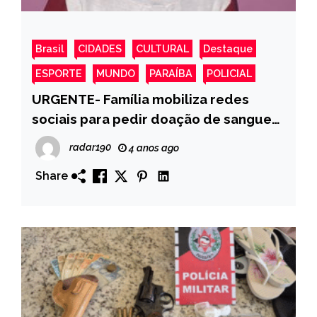
Brasil
CIDADES
CULTURAL
Destaque
ESPORTE
MUNDO
PARAÍBA
POLICIAL
URGENTE- Família mobiliza redes
sociais para pedir doação de sangue
para Senhora de 77 anos natural de
radar190
4 anos ago
Mata grande- Conceição
Share