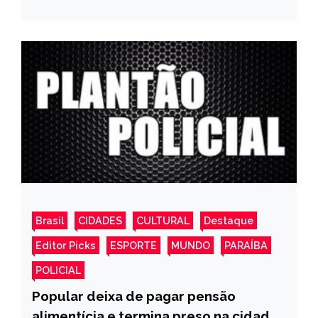
alimentar as crianças da Creche
Municipal
Brasil
CIDADES
CULTURAL
Destaque
Editor Picks
ESPORTE
MUNDO
PARAÍBA
POLICIAL
Popular deixa de pagar pensão
alimentícia e termina preso na cidade