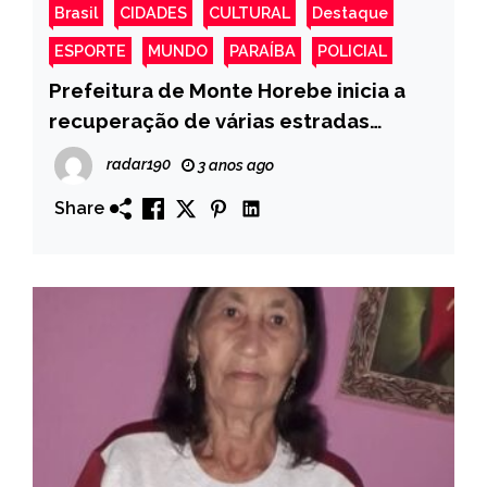
Brasil
CIDADES
CULTURAL
Destaque
ESPORTE
MUNDO
PARAÍBA
POLICIAL
Prefeitura de Monte Horebe inicia a
recuperação de várias estradas
vicinais após período de fortes chuvas
radar190
3 anos ago
Share