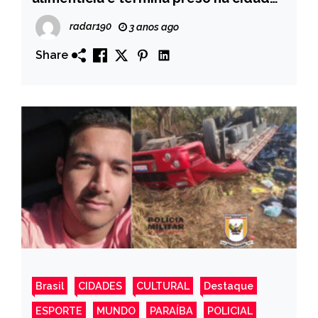
de Sousa
radar190
3 anos ago
Share
Brasil
CIDADES
CULTURAL
Destaque
ESPORTE
MUNDO
PARAÍBA
POLICIAL