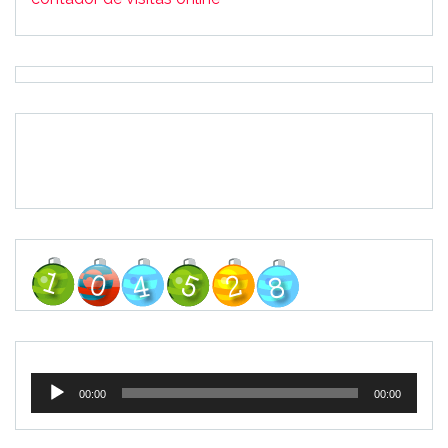
Tocador
00:00
00:00
de
áudio