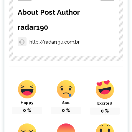
About Post Author
radar190
http://radar190.com.br
Happy
Sad
Excited
0
%
0
%
0
%