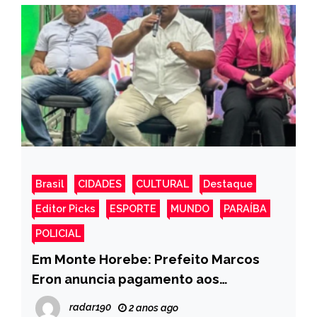
Brasil
CIDADES
CULTURAL
Destaque
Editor Picks
ESPORTE
MUNDO
PARAÍBA
POLICIAL
Em Monte Horebe: Prefeito Marcos
Eron anuncia pagamento aos
beneficiários do programa Bolsa
radar190
2 anos ago