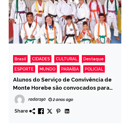
Brasil
CIDADES
CULTURAL
Destaque
ESPORTE
MUNDO
PARAÍBA
POLICIAL
Alunos do Serviço de Convivência de
Monte Horebe são convocados para
representar o Brasil no Campeonato
radar190
2 anos ago
Mundial de Karatê na Itália.
Share