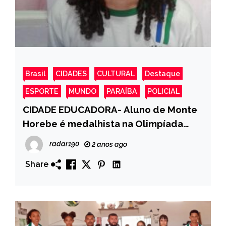
Brasil
CIDADES
CULTURAL
Destaque
ESPORTE
MUNDO
PARAÍBA
POLICIAL
CIDADE EDUCADORA- Aluno de Monte
Horebe é medalhista na Olimpíada
Paraibana de Matemática (OPM) 2023
radar190
2 anos ago
Share