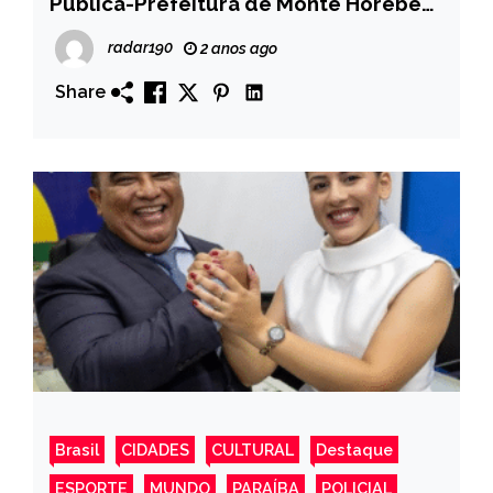
Pública-Prefeitura de Monte Horebe
realiza entrega de fardamento aos
radar190
2 anos ago
garis (EPI)
Share
Brasil
CIDADES
CULTURAL
Destaque
ESPORTE
MUNDO
PARAÍBA
POLICIAL