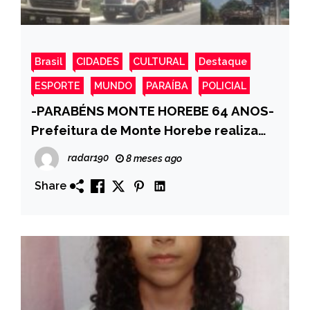
Brasil
CIDADES
CULTURAL
Destaque
ESPORTE
MUNDO
PARAÍBA
POLICIAL
-PARABÉNS MONTE HOREBE 64 ANOS-
Prefeitura de Monte Horebe realiza
manutenção de iluminação pública.
radar190
8 meses ago
Share