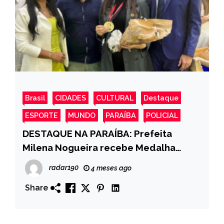
Brasil
CIDADES
CULTURAL
Destaque
ESPORTE
MUNDO
PARAÍBA
POLICIAL
DESTAQUE NA PARAÍBA: Prefeita
Milena Nogueira recebe Medalha
Epitácio Pessoa na Assembleia
radar190
4 meses ago
Legislativa
Share