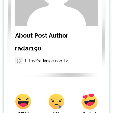
About Post Author
radar190
http://radar190.com.br
Happy
Sad