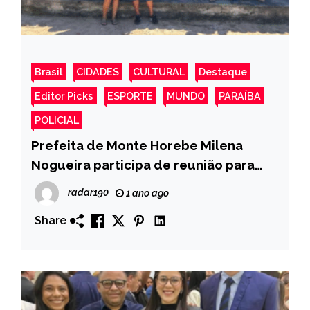
Brasil
CIDADES
CULTURAL
Destaque
Editor Picks
ESPORTE
MUNDO
PARAÍBA
POLICIAL
Prefeita de Monte Horebe Milena
Nogueira participa de reunião para
discutir melhorias para associação do
radar190
1 ano ago
sitio Pedreiras.
Share