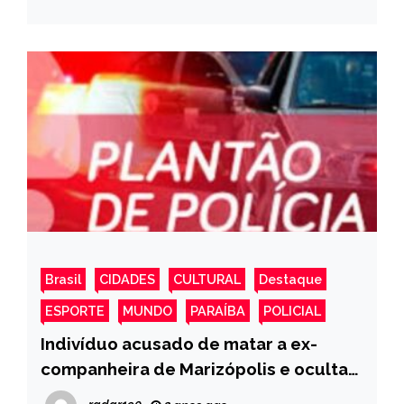
Brasil
CIDADES
CULTURAL
Destaque
ESPORTE
MUNDO
PARAÍBA
POLICIAL
Indivíduo acusado de matar a ex-
companheira de Marizópolis e ocultar
o seu cadáver, é preso em ação do