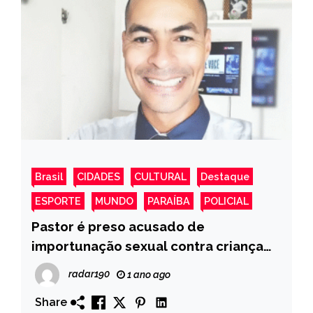
Brasil
CIDADES
CULTURAL
Destaque
ESPORTE
MUNDO
PARAÍBA
POLICIAL
Pastor é preso acusado de
importunação sexual contra criança
de 5 anos em Sousa
radar190
1 ano ago
Share