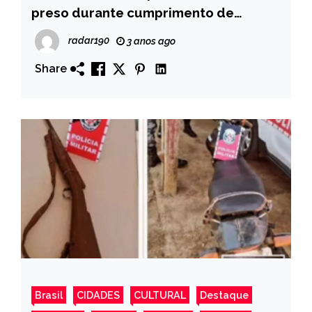
preso durante cumprimento de
mandado de prisão em Itaporanga PB
radar190
3 anos ago
Share
Brasil
CIDADES
CULTURAL
Destaque