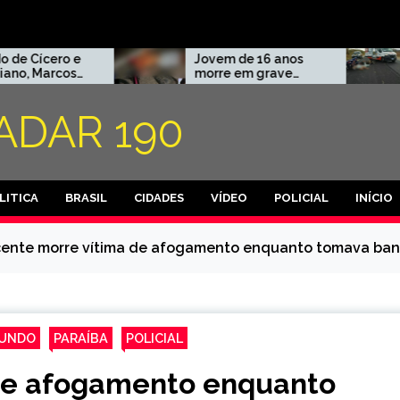
e
Jovem de 16 anos
Motocicl
morre em grave
estado 
acidente com
após pe
motocicleta na BR-
control
ADAR 190
l
230, no município de
cair na 
Marizópolis.
Condad
o
LITICA
BRASIL
CIDADES
VÍDEO
POLICIAL
INÍCIO
ente morre vítima de afogamento enquanto tomava banh
UNDO
PARAÍBA
POLICIAL
de afogamento enquanto