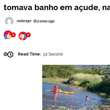
tomava banho em açude, na
radar190
2 anos ago
0
0
Read Time:
52 Second