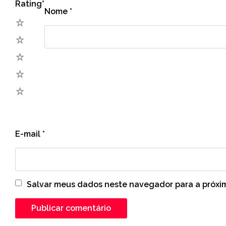
Rating
*
Nome
*
5
4
3
2
1
E-mail
*
Salvar meus dados neste navegador para a próxi