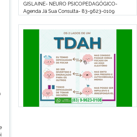
cima
GISLAINE- NEURO PSICOPEDAGÓGICO-
ou
Agenda Já Sua Consulta- 83-9623-0109
para
baixo
para
aumentar
ou
diminuir
o
volume.
m
e
i