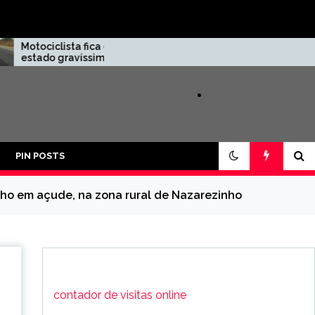
ista fica em
Homem é baleado
gravíssimo
em tentativa de
rder o
homicídio na cidade
e da moto e
de Brejo do Cruz
BR-230, em
o
PIN POSTS
o em açude, na zona rural de Nazarezinho
contador de visitas online