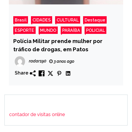
Brasil
CIDADES
CULTURAL
Destaque
ESPORTE
MUNDO
PARAÍBA
POLICIAL
Polícia Militar prende mulher por
tráfico de drogas, em Patos
radar190
3 anos ago
Share
contador de visitas online