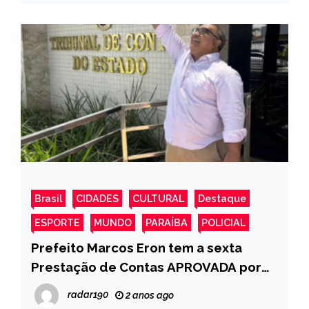
Brasil
CIDADES
CULTURAL
Destaque
ESPORTE
MUNDO
PARAÍBA
POLICIAL
Prefeito Marcos Eron tem a sexta
Prestação de Contas APROVADA por
unanimidade, pelo TCE.
radar190
2 anos ago