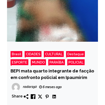
Brasil
CIDADES
CULTURAL
Destaque
ESPORTE
MUNDO
PARAÍBA
POLICIAL
BEPI mata quarto integrante de facção
em confronto policial em Ipaumirim
radar190
6 meses ago
Share