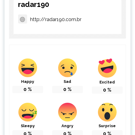
radar190
http://radar190.com.br
Happy
Sad
Excited
0
%
0
%
0
%
Sleepy
Angry
Surprise
0
%
0
%
0
%