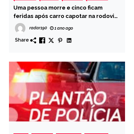
Uma pessoa morre e cinco ficam
feridas após carro capotar na rodovia
entre Monte Horebe e Bonito de Santa
radar190
1 ano ago
Fé
Share