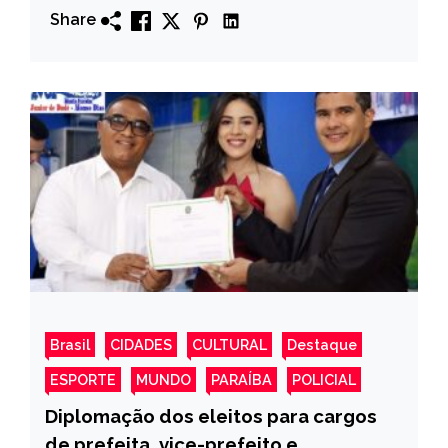
Share
Brasil
CIDADES
CULTURAL
Destaque
ESPORTE
MUNDO
PARAÍBA
POLICIAL
Diplomação dos eleitos para cargos
de prefeita, vice-prefeito e