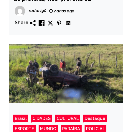
vereadores é realizada em Monte
radar190
2 anos ago
Horebe, nesta quinta-feira (12)
Share
Brasil
CIDADES
CULTURAL
Destaque
ESPORTE
MUNDO
PARAÍBA
POLICIAL