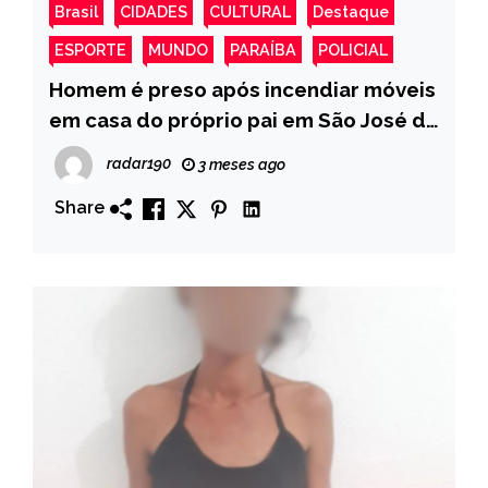
Brasil
CIDADES
CULTURAL
Destaque
ESPORTE
MUNDO
PARAÍBA
POLICIAL
Homem é preso após incendiar móveis
em casa do próprio pai em São José de
Piranhas
radar190
3 meses ago
Share