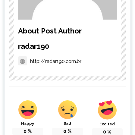
About Post Author
radar190
http://radar190.com.br
Happy
Sad
Excited
0
%
0
%
0
%