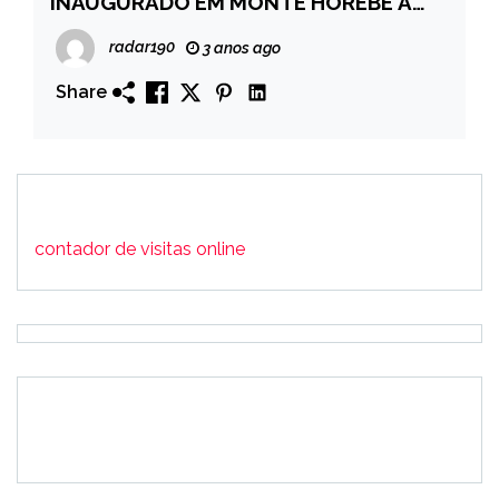
INAUGURADO EM MONTE HOREBE A
BEM ESTAR LAB -Laboratório de
radar190
3 anos ago
Analises Clinica.
Share
contador de visitas online