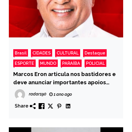
Brasil
CIDADES
CULTURAL
Destaque
ESPORTE
MUNDO
PARAÍBA
POLICIAL
Marcos Eron articula nos bastidores e
deve anunciar importantes apoios
regionais em seu projeto rumo à
radar190
1 ano ago
Assembleia Legislativa da Paraíba
Share