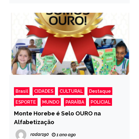
Brasil
CIDADES
CULTURAL
Destaque
ESPORTE
MUNDO
PARAÍBA
POLICIAL
Monte Horebe é Selo OURO na
Alfabetização
radar190
1 ano ago