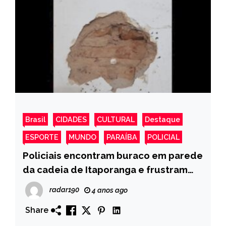
Brasil
CIDADES
CULTURAL
Destaque
ESPORTE
MUNDO
PARAÍBA
POLICIAL
Policiais encontram buraco em parede
da cadeia de Itaporanga e frustram
plano de fuga
radar190
4 anos ago
Share