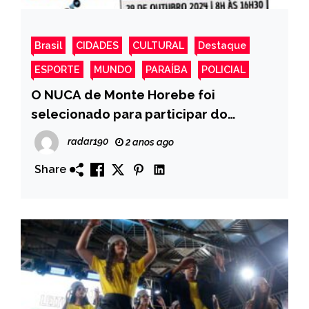
Brasil
CIDADES
CULTURAL
Destaque
ESPORTE
MUNDO
PARAÍBA
POLICIAL
O NUCA de Monte Horebe foi
selecionado para participar do
Festival dos NUCAS que acontecerá
radar190
2 anos ago
em Bananeiras-PB, nessa terça-feira,
Share
29 de outubro de 2024.