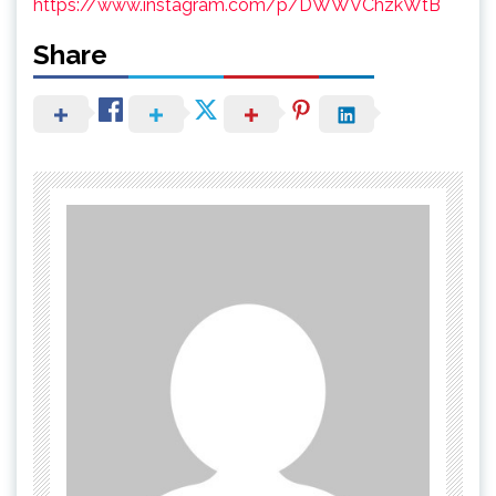
https://www.instagram.com/p/DWWVChzkWtB
Share