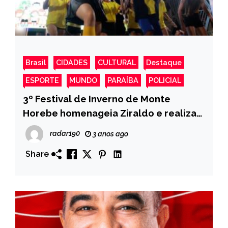
Brasil
CIDADES
CULTURAL
Destaque
ESPORTE
MUNDO
PARAÍBA
POLICIAL
3º Festival de Inverno de Monte
Horebe homenageia Ziraldo e realiza
final da Copa Chico Gato
radar190
3 anos ago
Share