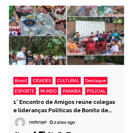
Brasil
CIDADES
CULTURAL
Destaque
ESPORTE
MUNDO
PARAÍBA
POLICIAL
1° Encontro de Amigos reúne colegas
e lideranças Politicas de Bonito de
Santa Fé; fotos.
radar190
2 anos ago