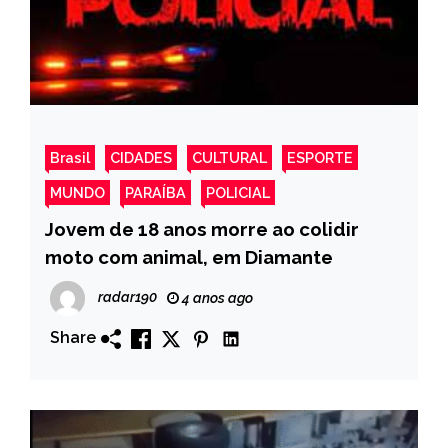
Brasil
CIDADES
CULTURAL
ESPORTE
MUNDO
PARAÍBA
POLICIAL
Jovem de 18 anos morre ao colidir
moto com animal, em Diamante
radar190
4 anos ago
Share