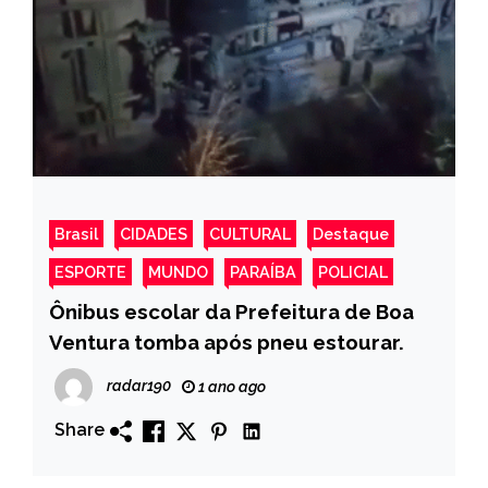
Brasil
CIDADES
CULTURAL
Destaque
ESPORTE
MUNDO
PARAÍBA
POLICIAL
Ônibus escolar da Prefeitura de Boa
Ventura tomba após pneu estourar.
radar190
1 ano ago
Share