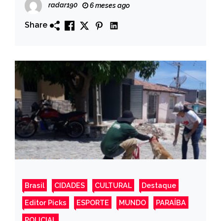
radar190
6 meses ago
Share
Brasil
CIDADES
CULTURAL
Destaque
Editor Picks
ESPORTE
MUNDO
PARAÍBA
POLICIAL