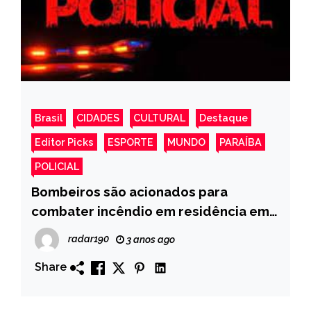
Brasil
CIDADES
CULTURAL
Destaque
Editor Picks
ESPORTE
MUNDO
PARAÍBA
POLICIAL
Bombeiros são acionados para
combater incêndio em residência em
Uiraúna PB
radar190
3 anos ago
Share