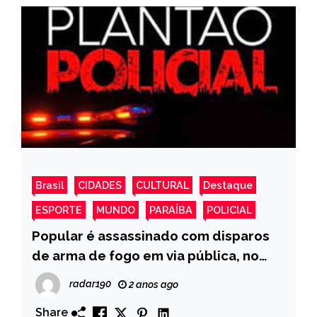
Brasil
CIDADES
CULTURAL
Destaque
ESPORTE
MUNDO
PARAÍBA
POLICIAL
Popular é assassinado com disparos
de arma de fogo em via pública, no
município de Aparecida
radar190
2 anos ago
Share