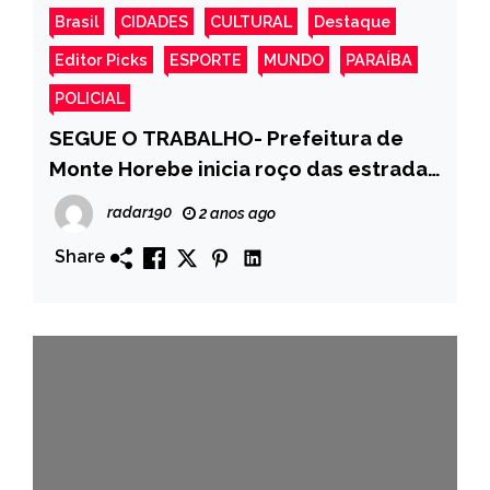
Brasil
CIDADES
CULTURAL
Destaque
Editor Picks
ESPORTE
MUNDO
PARAÍBA
POLICIAL
SEGUE O TRABALHO- Prefeitura de
Monte Horebe inicia roço das estradas
vicinais
radar190
2 anos ago
Share