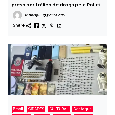
preso por tráfico de droga pela Polícia
Civil de Conceição
radar190
3 anos ago
Share
Brasil
CIDADES
CULTURAL
Destaque