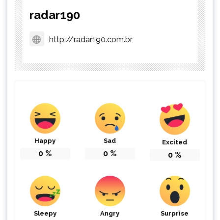
radar190
http://radar190.com.br
Happy
Sad
Excited
0
%
0
%
0
%
Sleepy
Angry
Surprise