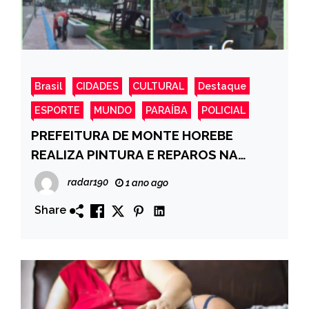
Brasil
CIDADES
CULTURAL
Destaque
ESPORTE
MUNDO
PARAÍBA
POLICIAL
PREFEITURA DE MONTE HOREBE
REALIZA PINTURA E REPAROS NA
PRAÇA CENTRAL-VEJA MAIS!
radar190
1 ano ago
Share