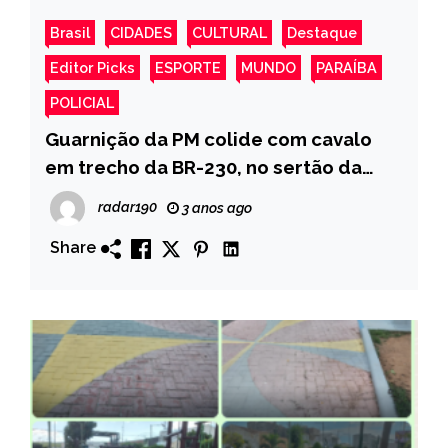
Brasil
CIDADES
CULTURAL
Destaque
Editor Picks
ESPORTE
MUNDO
PARAÍBA
POLICIAL
Guarnição da PM colide com cavalo
em trecho da BR-230, no sertão da
Paraíba
radar190
3 anos ago
Share