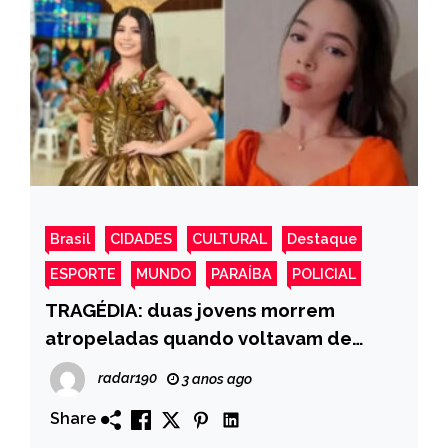
Brasil
CIDADES
CULTURAL
Destaque
ESPORTE
MUNDO
PARAÍBA
POLICIAL
TRAGÉDIA: duas jovens morrem
atropeladas quando voltavam de
ensaio fotográfico no Sertão da
radar190
3 anos ago
Paraíba
Share