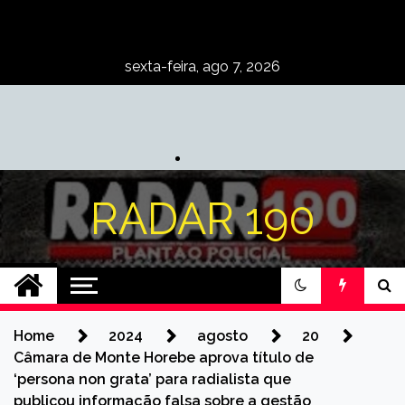
Skip
to
content
sexta-feira, ago 7, 2026
RADAR 190
Home
2024
agosto
20
Câmara de Monte Horebe aprova título de
‘persona non grata’ para radialista que
publicou informação falsa sobre a gestão