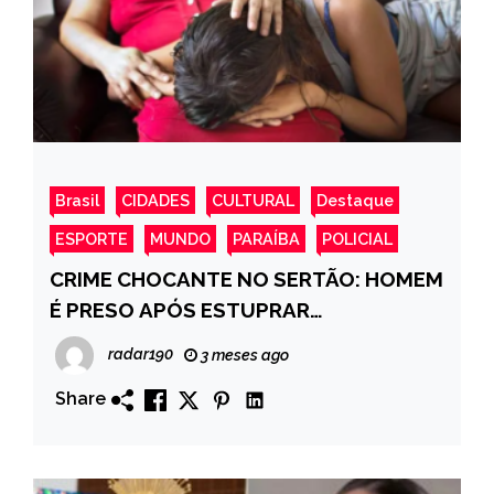
Brasil
CIDADES
CULTURAL
Destaque
ESPORTE
MUNDO
PARAÍBA
POLICIAL
CRIME CHOCANTE NO SERTÃO: HOMEM
É PRESO APÓS ESTUPRAR
ADOLESCENTE DE 12 ANOS EM
radar190
3 meses ago
MANAÍRA
Share