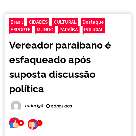
Brasil
CIDADES
CULTURAL
Destaque
ESPORTE
MUNDO
PARAÍBA
POLICIAL
Vereador paraibano é
esfaqueado após
suposta discussão
política
radar190
3 anos ago
0
0