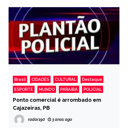
Brasil
CIDADES
CULTURAL
Destaque
ESPORTE
MUNDO
PARAÍBA
POLICIAL
Ponto comercial é arrombado em
Cajazeiras, PB
radar190
3 anos ago