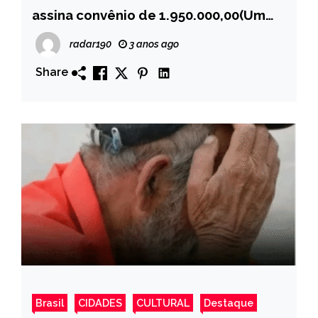
assina convênio de 1.950.000,00(Um
Milhão, Novecentos e Cinquenta Mil
radar190
3 anos ago
Reais)
Share
Brasil
CIDADES
CULTURAL
Destaque