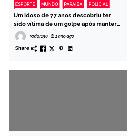
ESPORTE
MUNDO
PARAÍBA
POLICIAL
Um idoso de 77 anos descobriu ter
sido vítima de um golpe após manter
um relacionamento virtual com uma
radar190
1 ano ago
suposta jovem de 21 anos
Share