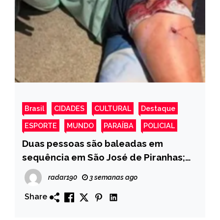
Brasil
CIDADES
CULTURAL
Destaque
ESPORTE
MUNDO
PARAÍBA
POLICIAL
Duas pessoas são baleadas em
sequência em São José de Piranhas;
polícia investiga possível retaliação
radar190
3 semanas ago
Share