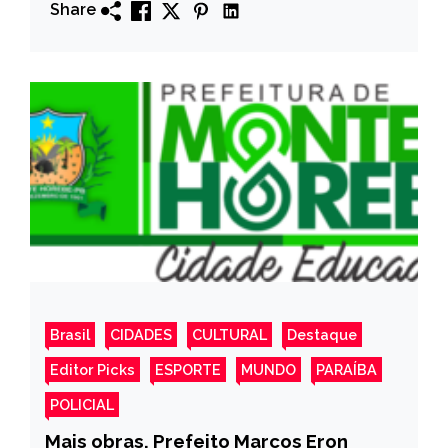
Share
Brasil
CIDADES
CULTURAL
Destaque
Editor Picks
ESPORTE
MUNDO
PARAÍBA
POLICIAL
Mais obras. Prefeito Marcos Eron