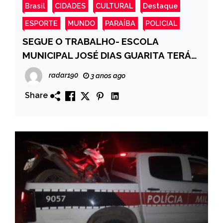
Brasil
CIDADES
CULTURAL
Destaque
ESPORTE
MUNDO
PARAÍBA
POLICIAL
SEGUE O TRABALHO- ESCOLA
MUNICIPAL JOSÉ DIAS GUARITA TERÁ
MAIS 6 SALAS DE AULA PARA ATENDER
radar190
3 anos ago
DEMANDA
Share