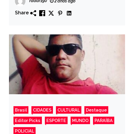
radar190
2 anos ago
Share
Brasil
CIDADES
CULTURAL
Destaque
Editor Picks
ESPORTE
MUNDO
PARAÍBA
POLICIAL