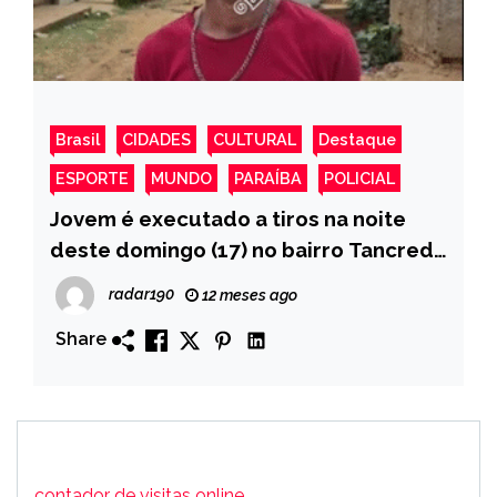
Brasil
CIDADES
CULTURAL
Destaque
ESPORTE
MUNDO
PARAÍBA
POLICIAL
Jovem é executado a tiros na noite
deste domingo (17) no bairro Tancredo
Neves, em Catolé do Rocha
radar190
12 meses ago
Share
contador de visitas online