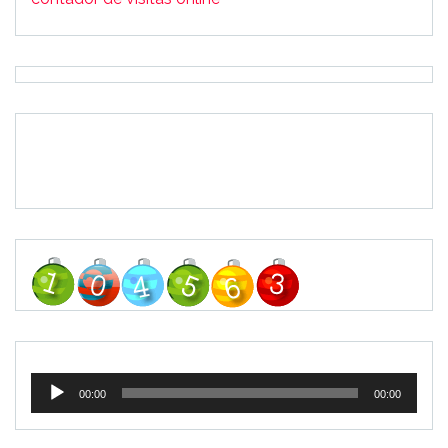
Tocador
00:00
00:00
de
áudio