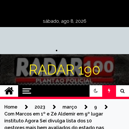
Skip
to
content
sábado, ago 8, 2026
RADAR 190
Home
2023
março
9
Com Marcos em 1º e Zé Aldemir em 9º lugar
instituto Agora Sei divulga lista dos 10
gestores mais bem avaliados do estado nas