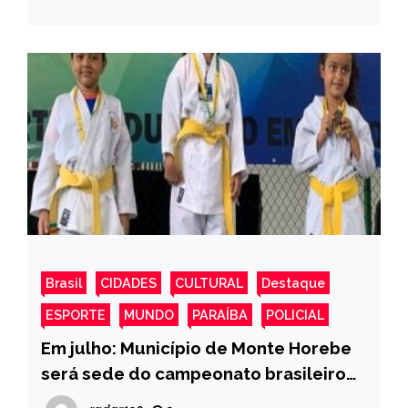
Brasil
CIDADES
CULTURAL
Destaque
ESPORTE
MUNDO
PARAÍBA
POLICIAL
Em julho: Município de Monte Horebe
será sede do campeonato brasileiro
de Karatê Educacional