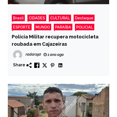
Brasil
CIDADES
CULTURAL
Destaque
ESPORTE
MUNDO
PARAÍBA
POLICIAL
Polícia Militar recupera motocicleta
roubada em Cajazeiras
radar190
1 ano ago
Share