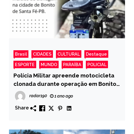
Brasil
CIDADES
CULTURAL
Destaque
ESPORTE
MUNDO
PARAÍBA
POLICIAL
Polícia Militar apreende motocicleta
clonada durante operação em Bonito
de Santa Fé
radar190
1 ano ago
Share