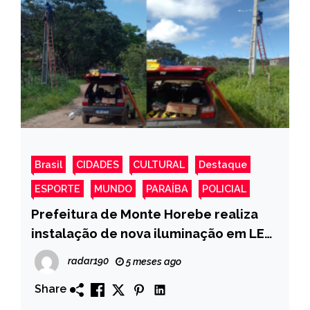
Brasil
CIDADES
CULTURAL
Destaque
ESPORTE
MUNDO
PARAÍBA
POLICIAL
Prefeitura de Monte Horebe realiza
instalação de nova iluminação em LED
No Sitio Poço Cavalo
radar190
5 meses ago
Share