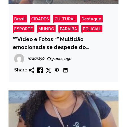
Brasil
CIDADES
CULTURAL
Destaque
ESPORTE
MUNDO
PARAÍBA
POLICIAL
“”Vídeo e Fotos “” Multidão
emocionada se despede do
Coordenador de Limpeza Vagner em
radar190
3 anos ago
Monte Horebe
Share