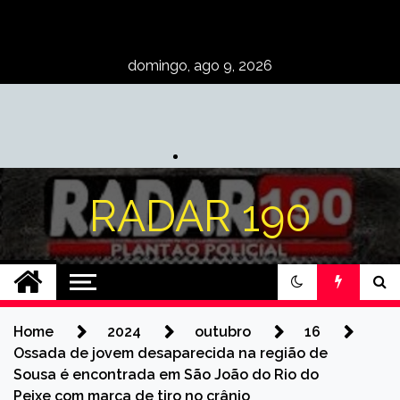
Skip
to
content
domingo, ago 9, 2026
RADAR 190
Home
2024
outubro
16
Ossada de jovem desaparecida na região de
Sousa é encontrada em São João do Rio do
Peixe com marca de tiro no crânio