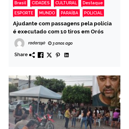
Brasil
CIDADES
CULTURAL
Destaque
ESPORTE
MUNDO
PARAÍBA
POLICIAL
Ajudante com passagens pela polícia
é executado com 10 tiros em Orós
radar190
3 anos ago
Share