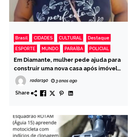
Brasil
CIDADES
CULTURAL
Destaque
ESPORTE
MUNDO
PARAÍBA
POLICIAL
Em Diamante, mulher pede ajuda para
construir uma nova casa após imóvel
que ela mora é uma casa de taipa e foi
radar190
3 anos ago
danificado pela chuva
Share