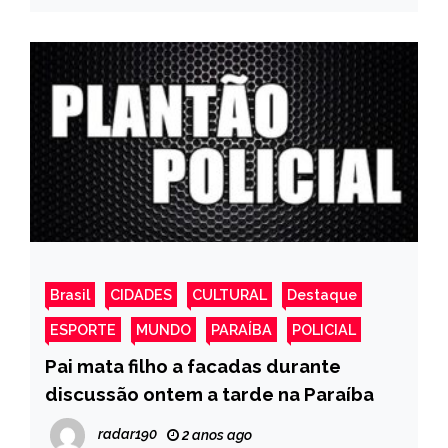
Brasil
CIDADES
CULTURAL
Destaque
ESPORTE
MUNDO
PARAÍBA
POLICIAL
Pai mata filho a facadas durante
discussão ontem a tarde na Paraíba
radar190
2 anos ago