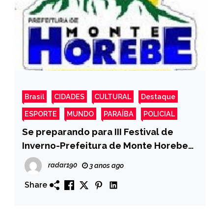
Brasil
CIDADES
CULTURAL
Destaque
ESPORTE
MUNDO
PARAÍBA
POLICIAL
Se preparando para III Festival de
Inverno-Prefeitura de Monte Horebe
realiza pintura de meio-fio nas ruas da
radar190
3 anos ago
cidade
Share