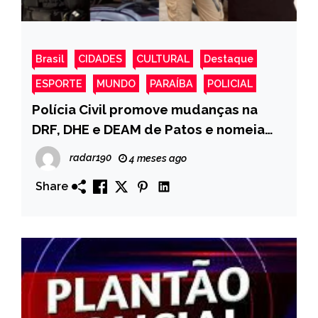
Brasil
CIDADES
CULTURAL
Destaque
ESPORTE
MUNDO
PARAÍBA
POLICIAL
Polícia Civil promove mudanças na
DRF, DHE e DEAM de Patos e nomeia
novos delegados
radar190
4 meses ago
Share