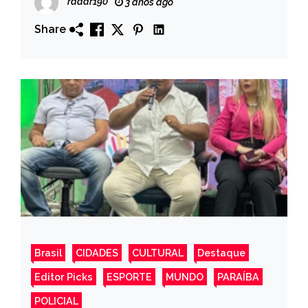
radar190
3 anos ago
Share
Brasil
CIDADES
CULTURAL
Destaque
Editor Picks
ESPORTE
MUNDO
PARAÍBA
POLICIAL