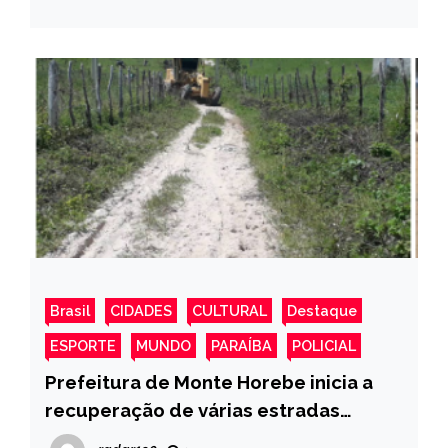
Brasil
CIDADES
CULTURAL
Destaque
ESPORTE
MUNDO
PARAÍBA
POLICIAL
Prefeitura de Monte Horebe inicia a
recuperação de várias estradas
vicinais após período de fortes chuvas