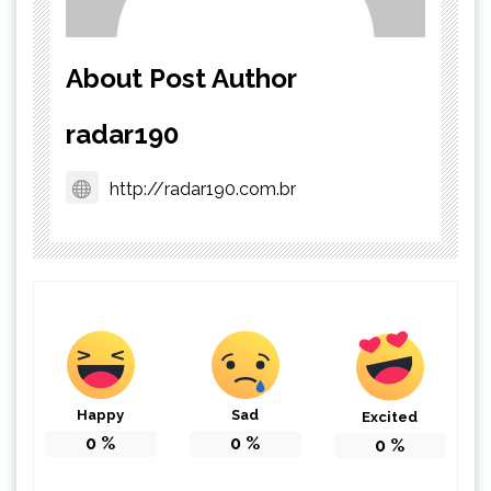
About Post Author
radar190
http://radar190.com.br
Happy
Sad
Excited
0
%
0
%
0
%