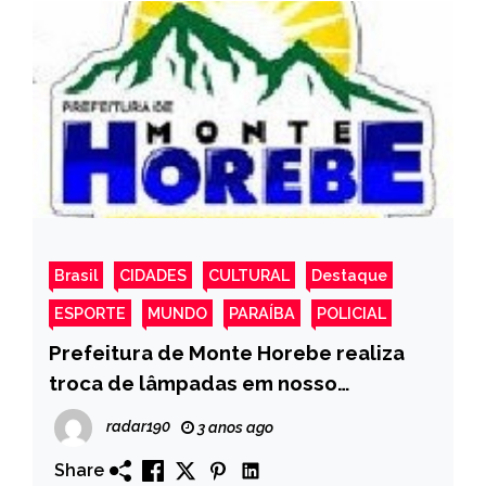
Brasil
CIDADES
CULTURAL
Destaque
ESPORTE
MUNDO
PARAÍBA
POLICIAL
Prefeitura de Monte Horebe realiza
troca de lâmpadas em nosso
município- desta Vez é o Sitio Serra
radar190
3 anos ago
Verdes Dos Martins
Share