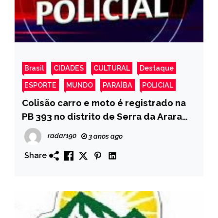
Brasil
CIDADES
CULTURAL
Destaque
ESPORTE
MUNDO
PARAÍBA
POLICIAL
Colisão carro e moto é registrado na
PB 393 no distrito de Serra da Arara
em Cajazeiras
radar190
3 anos ago
Share