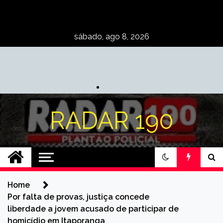
Skip
to
content
sábado, ago 8, 2026
RADAR 190
Home
Por falta de provas, justiça concede
liberdade a jovem acusado de participar de
homicídio em Itaporanga