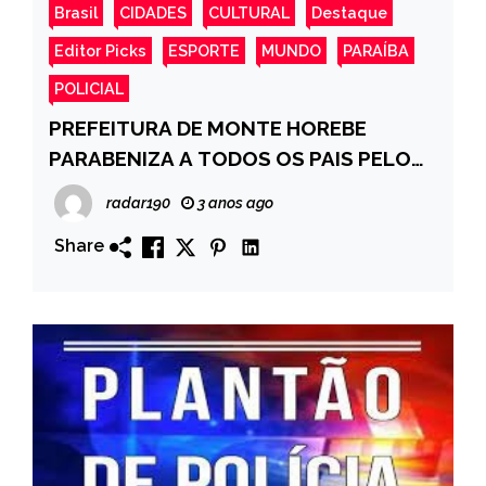
Brasil
CIDADES
CULTURAL
Destaque
Editor Picks
ESPORTE
MUNDO
PARAÍBA
POLICIAL
PREFEITURA DE MONTE HOREBE
PARABENIZA A TODOS OS PAIS PELO
SEU DIA!
radar190
3 anos ago
Share