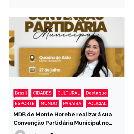
Brasil
CIDADES
CULTURAL
Destaque
ESPORTE
MUNDO
PARAÍBA
POLICIAL
MDB de Monte Horebe realizará sua
Convenção Partidária Municipal no
próximo sábado, dia 27, com início