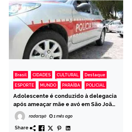
Brasil
CIDADES
CULTURAL
Destaque
ESPORTE
MUNDO
PARAÍBA
POLICIAL
Adolescente é conduzido à delegacia
após ameaçar mãe e avó em São João
do Rio do Peixe
radar190
1 mês ago
Share