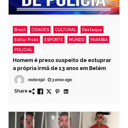
Brasil
CIDADES
CULTURAL
Destaque
Editor Picks
ESPORTE
MUNDO
PARAÍBA
POLICIAL
Homem é preso suspeito de estuprar
a própria irmã de 13 anos em Belém
radar190
3 anos ago
Share