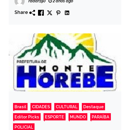
radar190
2 anos ago
previsto para as 17 horas.
Share
Brasil
CIDADES
CULTURAL
Destaque
Editor Picks
ESPORTE
MUNDO
PARAÍBA
POLICIAL