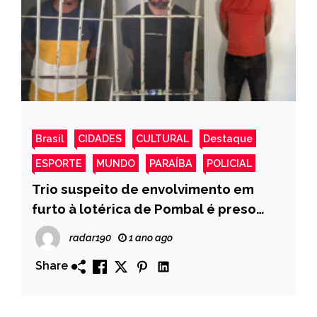
Brasil
CIDADES
CULTURAL
Destaque
ESPORTE
MUNDO
PARAÍBA
POLICIAL
Trio suspeito de envolvimento em
furto à lotérica de Pombal é preso
pela Polícia Civil; dois tiveram prisão
radar190
1 ano ago
preventiva decretada
Share