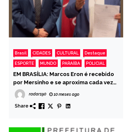
Brasil
CIDADES
CULTURAL
Destaque
ESPORTE
MUNDO
PARAÍBA
POLICIAL
EM BRASÍLIA: Marcos Eron é recebido
por Mersinho e se aproxima cada vez
mais de Cícero Lucena
radar190
10 meses ago
Share