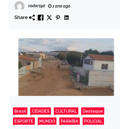
Debulhar milhos na Zona Rural do
radar190
1 ano ago
Município.
Share
Brasil
CIDADES
CULTURAL
Destaque
ESPORTE
MUNDO
PARAÍBA
POLICIAL