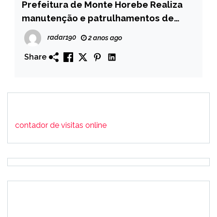
Prefeitura de Monte Horebe Realiza
manutenção e patrulhamentos de
estradas rurais no Sitio Braga- E
radar190
2 anos ago
POPULAÇÃO DA COMUNIDADE SE
Share
ALEGRA COM ACHEGADA DA MAQUINA-
VEJA O VÍDEO!
contador de visitas online