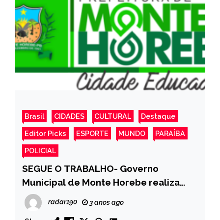
Brasil
CIDADES
CULTURAL
Destaque
Editor Picks
ESPORTE
MUNDO
PARAÍBA
POLICIAL
SEGUE O TRABALHO- Governo
Municipal de Monte Horebe realiza
troca e reposição da iluminação
radar190
3 anos ago
pública em varias Ruas da Cidade.