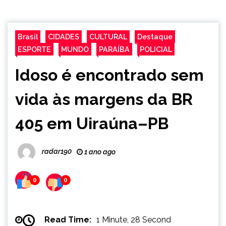
Brasil
CIDADES
CULTURAL
Destaque
ESPORTE
MUNDO
PARAÍBA
POLICIAL
Idoso é encontrado sem
vida às margens da BR
405 em Uiraúna–PB
radar190
1 ano ago
0
0
Read Time:
1 Minute, 28 Second