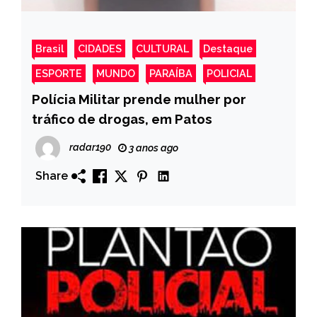
Brasil
CIDADES
CULTURAL
Destaque
ESPORTE
MUNDO
PARAÍBA
POLICIAL
Polícia Militar prende mulher por
tráfico de drogas, em Patos
radar190
3 anos ago
Share