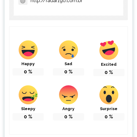
http://radar190.com.br
Happy
Sad
Excited
0
%
0
%
0
%
Sleepy
Angry
Surprise
0
%
0
%
0
%