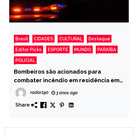
Brasil
CIDADES
CULTURAL
Destaque
Editor Picks
ESPORTE
MUNDO
PARAÍBA
POLICIAL
Bombeiros são acionados para
combater incêndio em residência em
Uiraúna PB
radar190
3 anos ago
Share