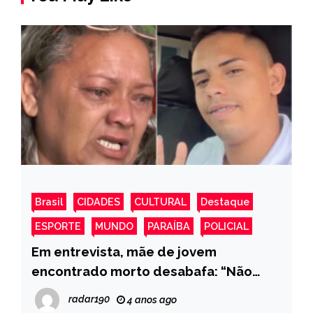
Brasil
CIDADES
CULTURAL
Destaque
ESPORTE
MUNDO
PARAÍBA
POLICIAL
Em entrevista, mãe de jovem
encontrado morto desabafa: “Não
quero justiça”; Polícia não descarta
radar190
4 anos ago
ligação com rivalidade entre facções.