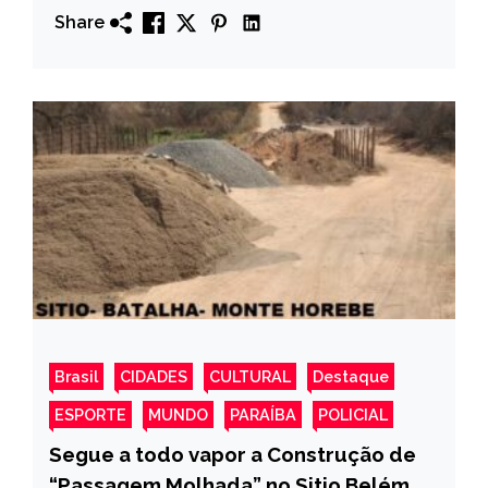
Share
VÍDEO
Brasil
CIDADES
CULTURAL
Destaque
ESPORTE
MUNDO
PARAÍBA
POLICIAL
Segue a todo vapor a Construção de
“Passagem Molhada” no Sitio Belém e