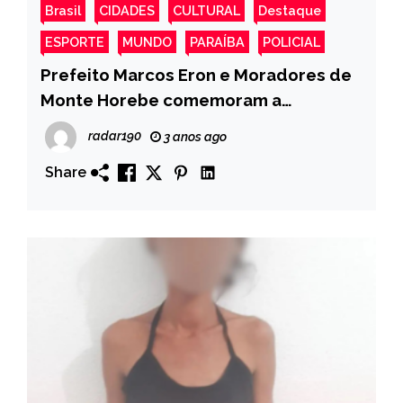
Brasil
CIDADES
CULTURAL
Destaque
ESPORTE
MUNDO
PARAÍBA
POLICIAL
Prefeito Marcos Eron e Moradores de
Monte Horebe comemoram a
pavimentação asfáltica em varias Ruas
radar190
3 anos ago
da Cidade
Share