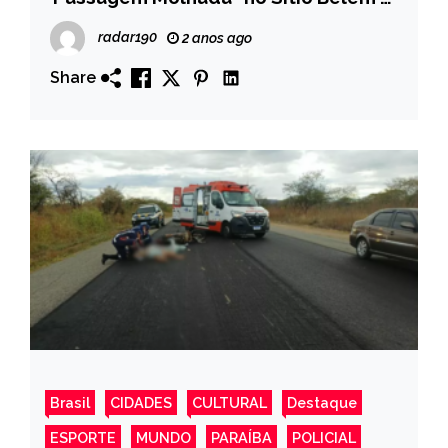
Batalha- Veja Mais!
radar190
2 anos ago
Share
Brasil
CIDADES
CULTURAL
Destaque
ESPORTE
MUNDO
PARAÍBA
POLICIAL