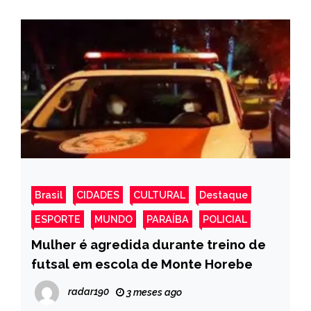
Brasil
CIDADES
CULTURAL
Destaque
ESPORTE
MUNDO
PARAÍBA
POLICIAL
Mulher é agredida durante treino de
futsal em escola de Monte Horebe
radar190
3 meses ago