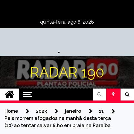
Skip
to
content
quinta-feira, ago 6, 2026
RADAR 190
Home
2023
janeiro
11
Pais morrem afogados na manhã desta terça
(10) ao tentar salvar filho em praia na Paraíba