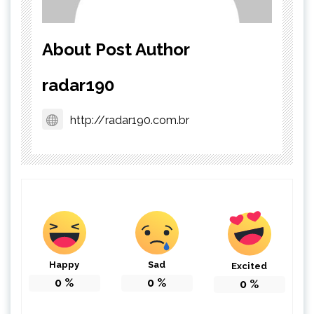
About Post Author
radar190
http://radar190.com.br
Happy
Sad
Excited
0
%
0
%
0
%