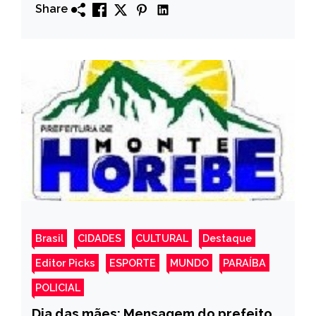
Share
Brasil
CIDADES
CULTURAL
Destaque
Editor Picks
ESPORTE
MUNDO
PARAÍBA
POLICIAL
Dia das mães: Mensagem do prefeito