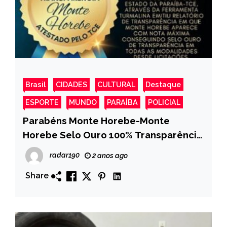
Brasil
CIDADES
CULTURAL
Destaque
ESPORTE
MUNDO
PARAÍBA
POLICIAL
Parabéns Monte Horebe-Monte
Horebe Selo Ouro 100% Transparência
atestado pelo TCE
radar190
2 anos ago
Share