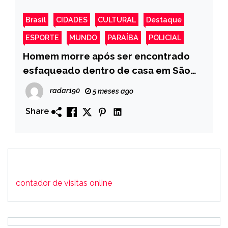
Brasil
CIDADES
CULTURAL
Destaque
ESPORTE
MUNDO
PARAÍBA
POLICIAL
Homem morre após ser encontrado
esfaqueado dentro de casa em São
José de Piranhas.
radar190
5 meses ago
Share
contador de visitas online