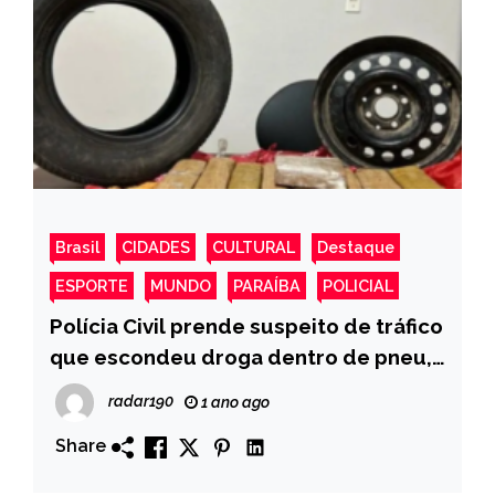
Brasil
CIDADES
CULTURAL
Destaque
ESPORTE
MUNDO
PARAÍBA
POLICIAL
Polícia Civil prende suspeito de tráfico
que escondeu droga dentro de pneu,
em Conceição
radar190
1 ano ago
Share