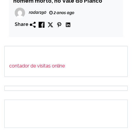
homem morto, no Vale do Piancó
radar190
2 anos ago
Share
contador de visitas online