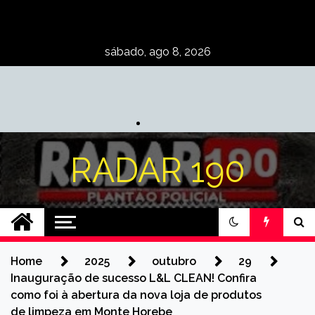
Skip
to
content
sábado, ago 8, 2026
RADAR 190
Home
2025
outubro
29
Inauguração de sucesso L&L CLEAN! Confira
como foi à abertura da nova loja de produtos
de limpeza em Monte Horebe