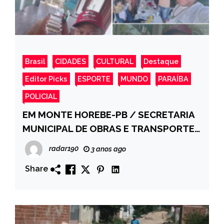
Brasil
CIDADES
CULTURAL
Destaque
Editor Picks
ESPORTE
MUNDO
PARAÍBA
POLICIAL
EM MONTE HOREBE-PB / SECRETARIA
MUNICIPAL DE OBRAS E TRANSPORTES
REALIZOU CONFRATERNIZAÇÃO PARA
radar190
3 anos ago
SERVIDORES DA PASTA
Share