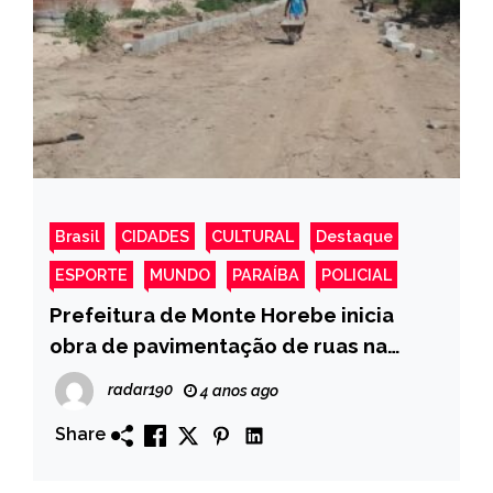
Brasil
CIDADES
CULTURAL
Destaque
ESPORTE
MUNDO
PARAÍBA
POLICIAL
Prefeitura de Monte Horebe inicia
obra de pavimentação de ruas na
comunidade Casinhas e Bairro São
radar190
4 anos ago
Francisco.￼
Share