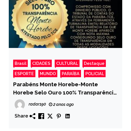
Brasil
CIDADES
CULTURAL
Destaque
ESPORTE
MUNDO
PARAÍBA
POLICIAL
Parabéns Monte Horebe-Monte
Horebe Selo Ouro 100% Transparência
atestado pelo TCE
radar190
2 anos ago
Share