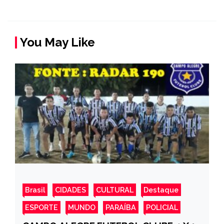
You May Like
Brasil
CIDADES
CULTURAL
Destaque
ESPORTE
MUNDO
PARAÍBA
POLICIAL