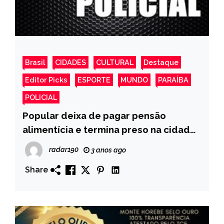
Brasil
CIDADES
CULTURAL
Destaque
Editor Picks
ESPORTE
MUNDO
PARAÍBA
POLICIAL
Popular deixa de pagar pensão
alimentícia e termina preso na cidade
de Sousa
radar190
3 anos ago
Share