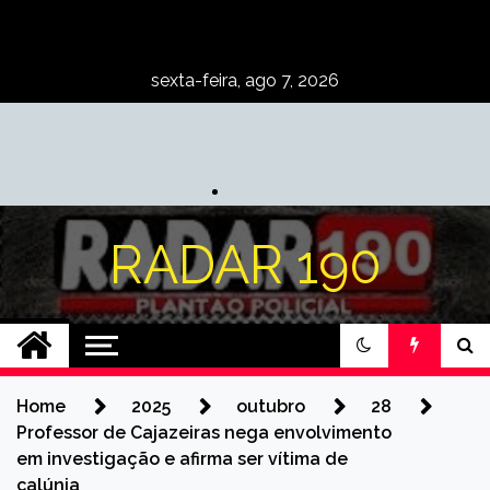
Skip
to
content
sexta-feira, ago 7, 2026
RADAR 190
Home
2025
outubro
28
Professor de Cajazeiras nega envolvimento
em investigação e afirma ser vítima de
calúnia