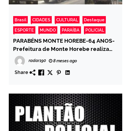
Brasil
CIDADES
CULTURAL
Destaque
ESPORTE
MUNDO
PARAÍBA
POLICIAL
PARABÉNS MONTE HOREBE-64 ANOS-
Prefeitura de Monte Horebe realiza
troca de lâmpadas comuns por
radar190
8 meses ago
lâmpadas led.
Share