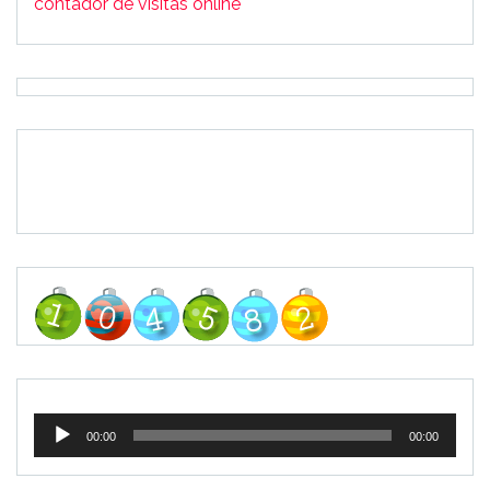
contador de visitas online
Tocador
00:00
00:00
de
áudio