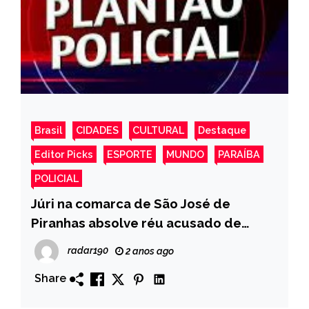
Brasil
CIDADES
CULTURAL
Destaque
Editor Picks
ESPORTE
MUNDO
PARAÍBA
POLICIAL
Júri na comarca de São José de
Piranhas absolve réu acusado de
tentativa de homicídio em Bonito de
radar190
2 anos ago
Santa Fé
Share