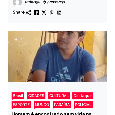
radar190
4 anos ago
Share
Brasil
CIDADES
CULTURAL
Destaque
ESPORTE
MUNDO
PARAÍBA
POLICIAL
Homem é encontrado sem vida na