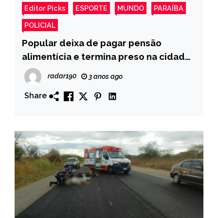
Editor Picks
ESPORTE
MUNDO
PARAÍBA
POLICIAL
Popular deixa de pagar pensão
alimentícia e termina preso na cidade
de Sousa
radar190
3 anos ago
Share