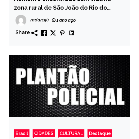
zona rural de São João do Rio do
Peixe.
radar190
1 ano ago
Share
Brasil
CIDADES
CULTURAL
Destaque