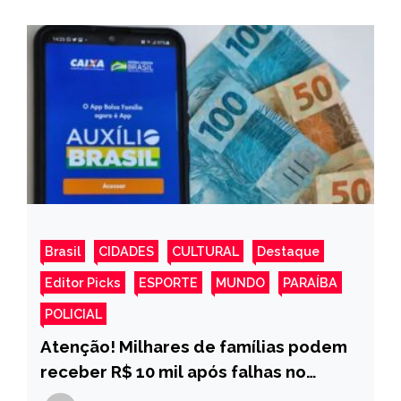
Brasil
CIDADES
CULTURAL
Destaque
Editor Picks
ESPORTE
MUNDO
PARAÍBA
POLICIAL
Atenção! Milhares de famílias podem
receber R$ 10 mil após falhas no
Auxílio Brasil; Entenda porquê