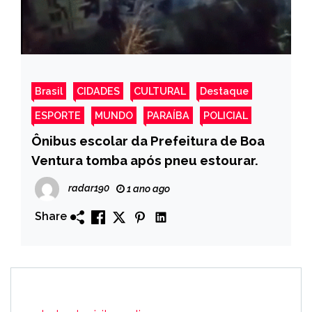
Brasil
CIDADES
CULTURAL
Destaque
ESPORTE
MUNDO
PARAÍBA
POLICIAL
Ônibus escolar da Prefeitura de Boa
Ventura tomba após pneu estourar.
radar190
1 ano ago
Share