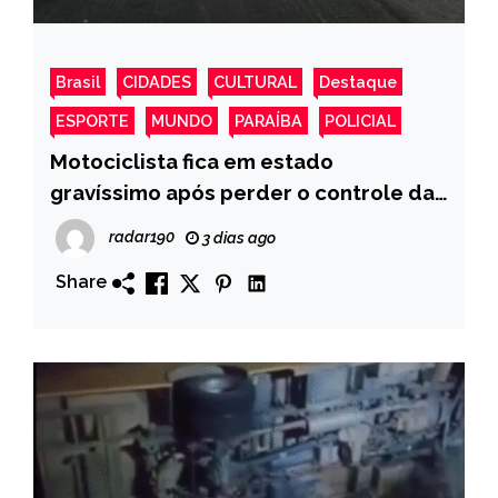
Brasil
CIDADES
CULTURAL
Destaque
ESPORTE
MUNDO
PARAÍBA
POLICIAL
Motociclista fica em estado
gravíssimo após perder o controle da
moto e cair na BR-230, em Condado
radar190
3 dias ago
Share