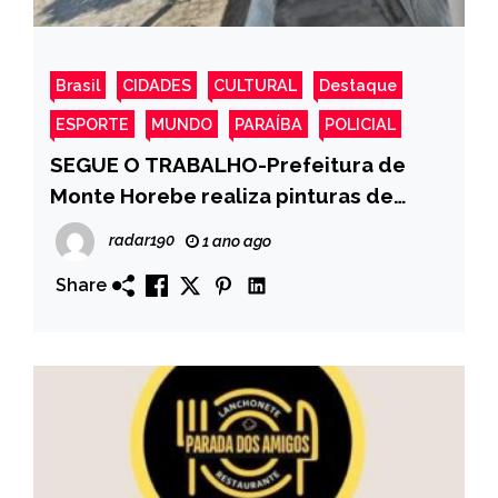
Brasil
CIDADES
CULTURAL
Destaque
ESPORTE
MUNDO
PARAÍBA
POLICIAL
SEGUE O TRABALHO-Prefeitura de
Monte Horebe realiza pinturas de
meio fio e postes em varias Ruas da
radar190
1 ano ago
cidade Educadora-VEJA MAIS!
Share