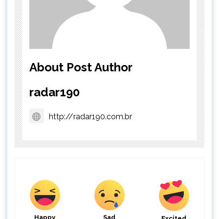
About Post Author
radar190
http://radar190.com.br
Happy
Sad
Excited