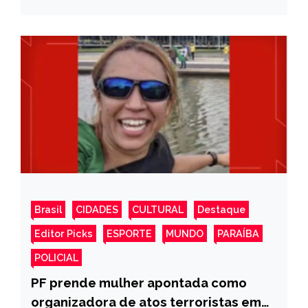
Brasil
CIDADES
CULTURAL
Destaque
Editor Picks
ESPORTE
MUNDO
PARAÍBA
POLICIAL
PF prende mulher apontada como
organizadora de atos terroristas em