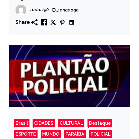
Brasília
radar190
4 anos ago
Share
Brasil
CIDADES
CULTURAL
Destaque
ESPORTE
MUNDO
PARAÍBA
POLICIAL