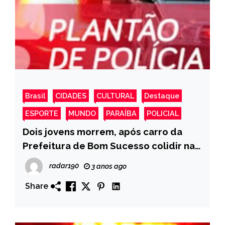
Brasil
CIDADES
CULTURAL
Destaque
ESPORTE
MUNDO
PARAÍBA
POLICIAL
Dois jovens morrem, após carro da
Prefeitura de Bom Sucesso colidir na
moto em que vítimas estavam na PB
radar190
3 anos ago
Share