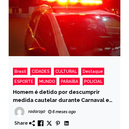
Brasil
CIDADES
CULTURAL
Destaque
ESPORTE
MUNDO
PARAÍBA
POLICIAL
Homem é detido por descumprir
medida cautelar durante Carnaval em
Cajazeiras
radar190
6 meses ago
Share