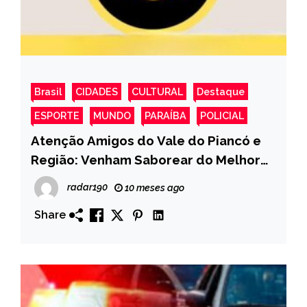
Brasil
CIDADES
CULTURAL
Destaque
ESPORTE
MUNDO
PARAÍBA
POLICIAL
Atenção Amigos do Vale do Piancó e
Região: Venham Saborear do Melhor
Restaurante da Cidade de Cajazeiras-
radar190
10 meses ago
Em Novo Endereço. VEJA!
Share