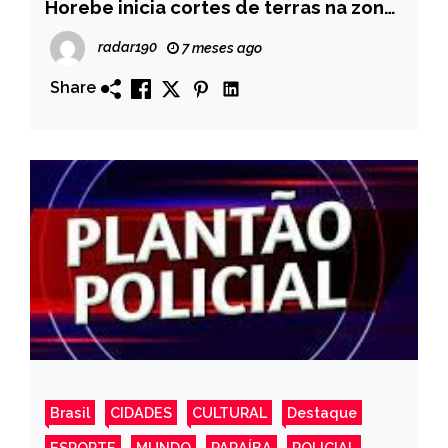
Horebe inicia cortes de terras na zona
rural para fortalecer a agricultura
radar190
7 meses ago
familiar.
Share
Brasil
CIDADES
CULTURAL
Destaque
ESPORTE
MUNDO
PARAÍBA
POLICIAL