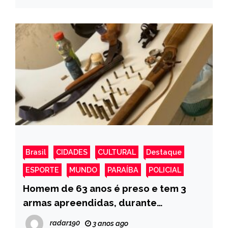
Brasil
CIDADES
CULTURAL
Destaque
ESPORTE
MUNDO
PARAÍBA
POLICIAL
Homem de 63 anos é preso e tem 3
armas apreendidas, durante
cumprimento de mandado judicial, no
radar190
3 anos ago