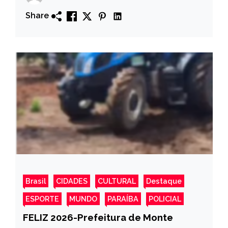
Vale do Piancó
Share
Brasil
CIDADES
CULTURAL
Destaque
ESPORTE
MUNDO
PARAÍBA
POLICIAL
FELIZ 2026-Prefeitura de Monte