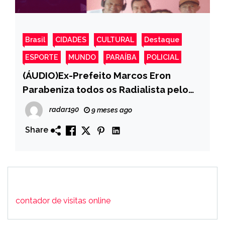
Brasil
CIDADES
CULTURAL
Destaque
ESPORTE
MUNDO
PARAÍBA
POLICIAL
(ÁUDIO)Ex-Prefeito Marcos Eron
Parabeniza todos os Radialista pelo
seu dia; 07 de Novembro – Dia do
radar190
9 meses ago
Radialista
Share
contador de visitas online