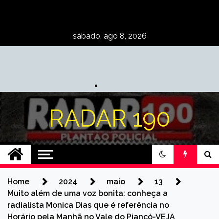
Skip
to
content
sábado, ago 8, 2026
RADAR 190
Home
2024
maio
13
Muito além de uma voz bonita: conheça a
radialista Monica Dias que é referência no
Horário pela Manhã no Vale do Piancó-VEJA