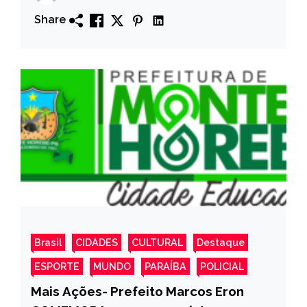
de apenas 24 anos. VEJA MAIS!
Share
Brasil
CIDADES
CULTURAL
Destaque
ESPORTE
MUNDO
PARAÍBA
POLICIAL
Mais Ações- Prefeito Marcos Eron