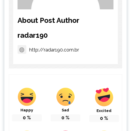
About Post Author
radar190
http://radar190.com.br
Happy
Sad
Excited
0
%
0
%
0
%