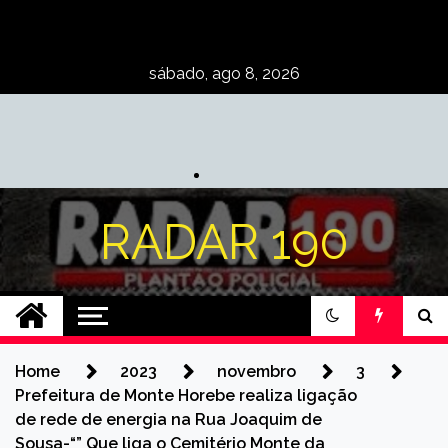
Skip
to
content
sábado, ago 8, 2026
RADAR 190
Home
2023
novembro
3
Prefeitura de Monte Horebe realiza ligação
de rede de energia na Rua Joaquim de
Sousa-“” Que liga o Cemitério Monte da