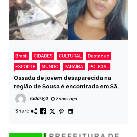
Brasil
CIDADES
CULTURAL
Destaque
ESPORTE
MUNDO
PARAÍBA
POLICIAL
Ossada de jovem desaparecida na
região de Sousa é encontrada em São
João do Rio do Peixe com marca de
radar190
2 anos ago
tiro no crânio
Share