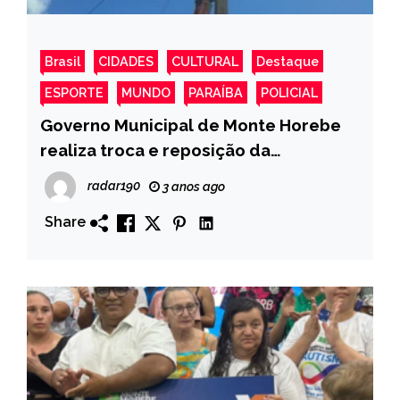
Brasil
CIDADES
CULTURAL
Destaque
ESPORTE
MUNDO
PARAÍBA
POLICIAL
Governo Municipal de Monte Horebe
realiza troca e reposição da
iluminação pública na zona Rural
radar190
3 anos ago
Share