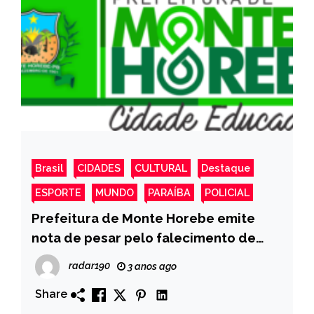
Brasil
CIDADES
CULTURAL
Destaque
ESPORTE
MUNDO
PARAÍBA
POLICIAL
Prefeitura de Monte Horebe emite
nota de pesar pelo falecimento de
Dona Isaura
radar190
3 anos ago
Share