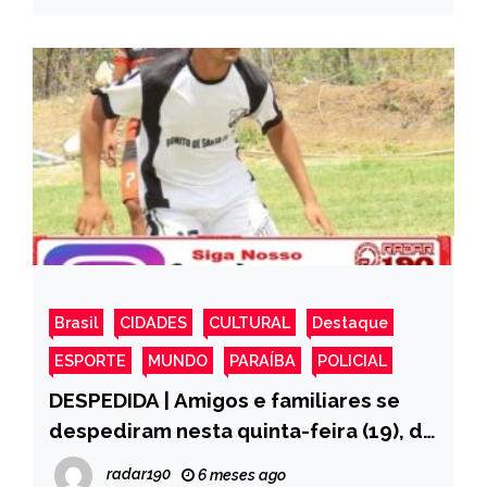
Brasil
CIDADES
CULTURAL
Destaque
ESPORTE
MUNDO
PARAÍBA
POLICIAL
DESPEDIDA | Amigos e familiares se
despediram nesta quinta-feira (19), do
jogador José Ruan Galdino de Oliveira,
radar190
6 meses ago