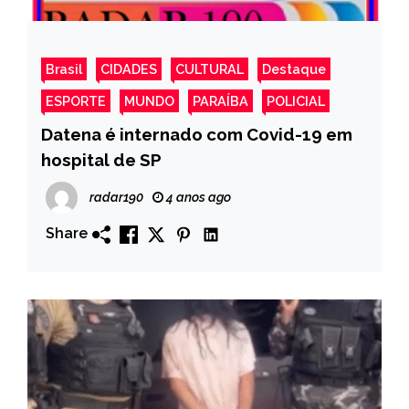
Brasil
CIDADES
CULTURAL
Destaque
ESPORTE
MUNDO
PARAÍBA
POLICIAL
Datena é internado com Covid-19 em
hospital de SP
radar190
4 anos ago
Share