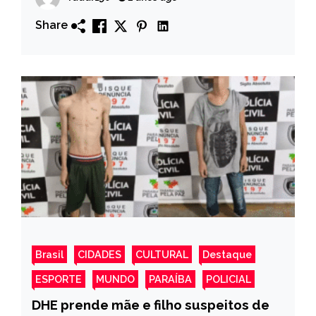
de transição de governo
Share
Brasil
CIDADES
CULTURAL
Destaque
ESPORTE
MUNDO
PARAÍBA
POLICIAL
DHE prende mãe e filho suspeitos de