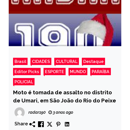
Brasil
CIDADES
CULTURAL
Destaque
Editor Picks
ESPORTE
MUNDO
PARAÍBA
POLICIAL
Moto é tomada de assalto no distrito
de Umari, em São João do Rio do Peixe
radar190
3 anos ago
Share