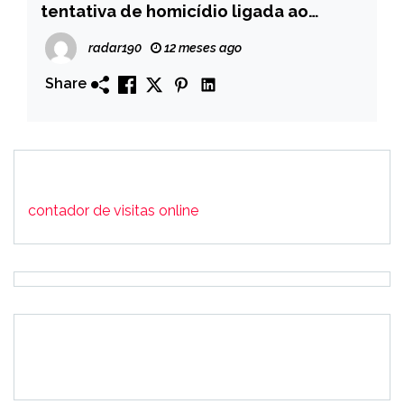
tentativa de homicídio ligada ao
assassinato de “Bruxo” em Patos
radar190
12 meses ago
Share
contador de visitas online