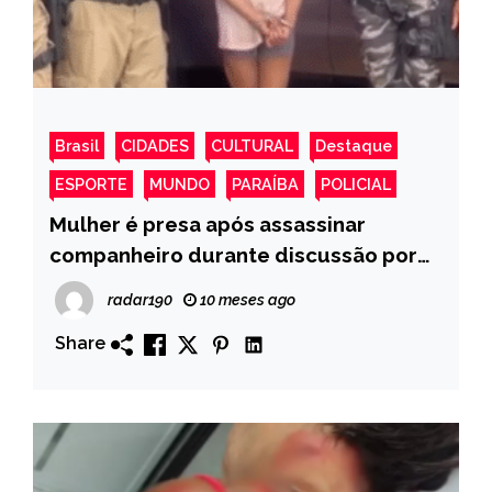
Brasil
CIDADES
CULTURAL
Destaque
ESPORTE
MUNDO
PARAÍBA
POLICIAL
Mulher é presa após assassinar
companheiro durante discussão por
uma pedra de crack em Conceição
radar190
10 meses ago
Share