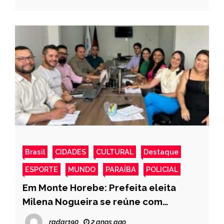
Brasil
CIDADES
CULTURAL
Destaque
ESPORTE
MUNDO
PARAÍBA
POLICIAL
Em Monte Horebe: Prefeita eleita
Milena Nogueira se reúne com
secretários e dá início aos trabalhos
radar190
2 anos ago