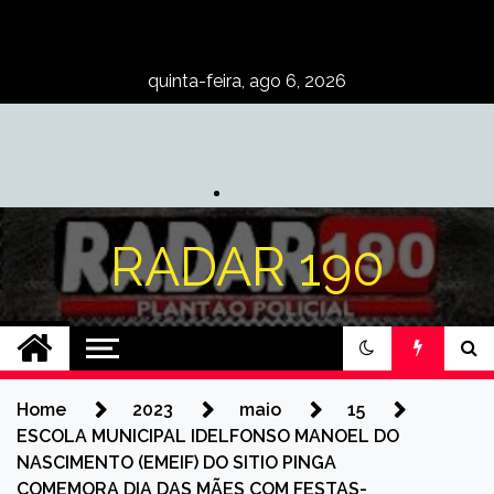
Skip
to
content
quinta-feira, ago 6, 2026
RADAR 190
Home
2023
maio
15
ESCOLA MUNICIPAL IDELFONSO MANOEL DO
NASCIMENTO (EMEIF) DO SITIO PINGA
COMEMORA DIA DAS MÃES COM FESTAS-