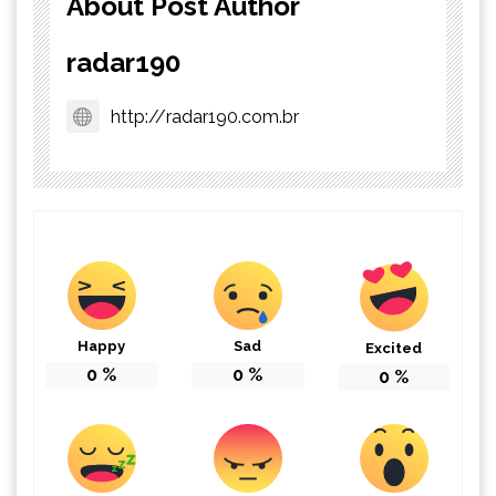
About Post Author
radar190
http://radar190.com.br
Happy
Sad
Excited
0
%
0
%
0
%