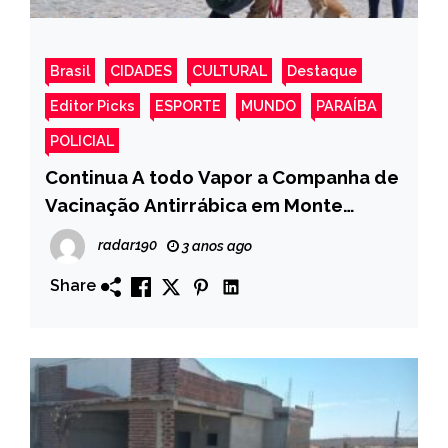
Brasil
CIDADES
CULTURAL
Destaque
Editor Picks
ESPORTE
MUNDO
PARAÍBA
POLICIAL
Continua A todo Vapor a Companha de
Vacinação Antirrábica em Monte
Horebe
radar190
3 anos ago
Share