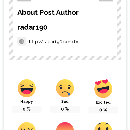
About Post Author
radar190
http://radar190.com.br
Happy
Sad
Excited
0
%
0
%
0
%