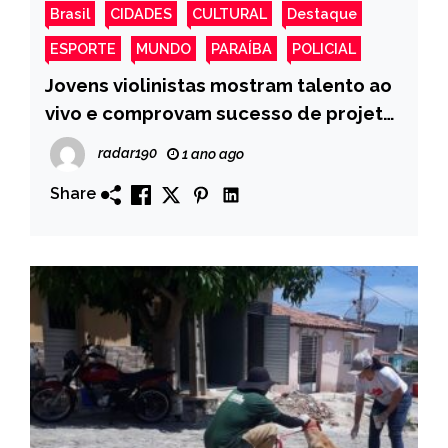
Brasil
CIDADES
CULTURAL
Destaque
ESPORTE
MUNDO
PARAÍBA
POLICIAL
Jovens violinistas mostram talento ao
vivo e comprovam sucesso de projeto
da prefeitura de Monte Horebe
radar190
1 ano ago
Share