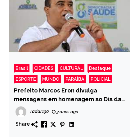
Brasil
CIDADES
CULTURAL
Destaque
ESPORTE
MUNDO
PARAÍBA
POLICIAL
Prefeito Marcos Eron divulga
mensagens em homenagem ao Dia das
Mães em Monte Horebe
radar190
3 anos ago
Share