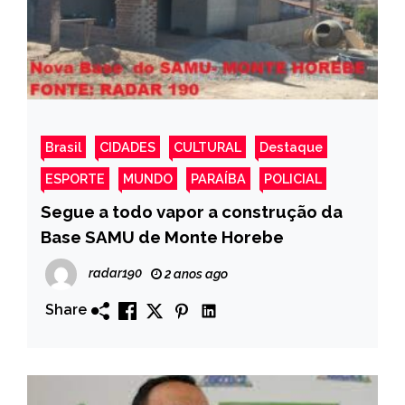
Brasil
CIDADES
CULTURAL
Destaque
ESPORTE
MUNDO
PARAÍBA
POLICIAL
Segue a todo vapor a construção da
Base SAMU de Monte Horebe
radar190
2 anos ago
Share