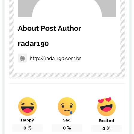
About Post Author
radar190
http://radar190.com.br
Happy
Sad
Excited
0
%
0
%
0
%