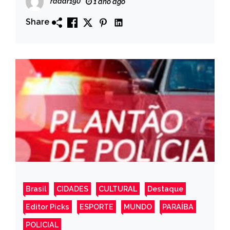
radar190
1 ano ago
Share
Brasil
CIDADES
CULTURAL
Destaque
Editor Picks
ESPORTE
MUNDO
PARAÍBA
POLICIAL