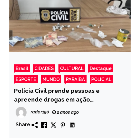
Brasil
CIDADES
CULTURAL
Destaque
ESPORTE
MUNDO
PARAÍBA
POLICIAL
Polícia Civil prende pessoas e
apreende drogas em ação
desencadeada no município de
radar190
2 anos ago
Pombal
Share