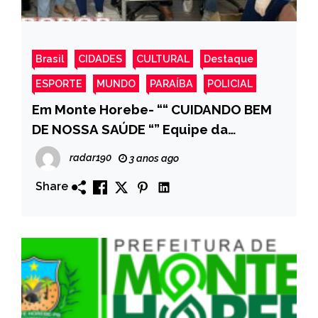
Brasil
CIDADES
CULTURAL
Destaque
ESPORTE
MUNDO
PARAÍBA
POLICIAL
Em Monte Horebe- ““ CUIDANDO BEM
DE NOSSA SAÚDE “” Equipe da
Unidade Básica de Saúde Joaquim
radar190
3 anos ago
Saraiva de Moura Realiza Intervenção
Share
com Abordagem da Prevenção do
Câncer de Próstata.