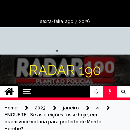
Skip
to
content
sexta-feira, ago 7, 2026
RADAR 190
Home
2023
janeiro
4
ENQUETE : Se as eleições fosse hoje, em
quem você votaria para prefeito de Monte
Horebe?