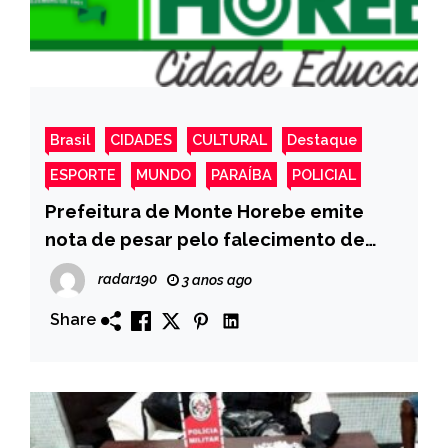
Brasil
CIDADES
CULTURAL
Destaque
ESPORTE
MUNDO
PARAÍBA
POLICIAL
Prefeitura de Monte Horebe emite
nota de pesar pelo falecimento de
Dona Isaura
radar190
3 anos ago
Share