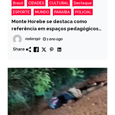
Brasil
CIDADES
CULTURAL
Destaque
ESPORTE
MUNDO
PARAÍBA
POLICIAL
Monte Horebe se destaca como
referência em espaços pedagógicos
para o Pacto pela Primeira Infância
radar190
1 ano ago
Share