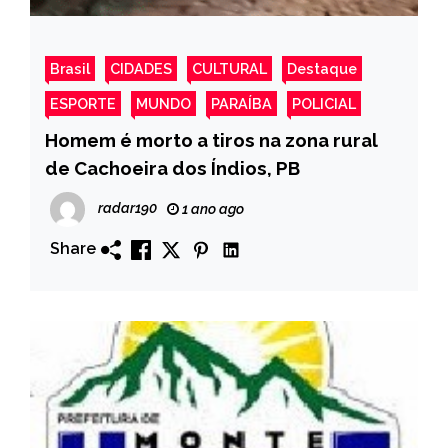
Brasil
CIDADES
CULTURAL
Destaque
ESPORTE
MUNDO
PARAÍBA
POLICIAL
Homem é morto a tiros na zona rural
de Cachoeira dos Índios, PB
radar190
1 ano ago
Share