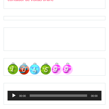
Tocador
00:00
00:00
de
áudio