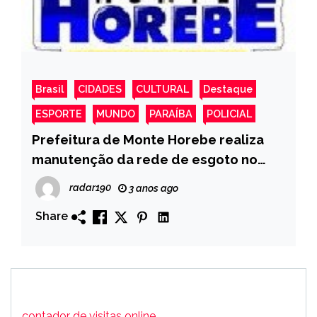
Brasil
CIDADES
CULTURAL
Destaque
ESPORTE
MUNDO
PARAÍBA
POLICIAL
Prefeitura de Monte Horebe realiza
manutenção da rede de esgoto no
Bairro São Francisco- Para Receber
radar190
3 anos ago
mais Um Calçamento
Share
contador de visitas online