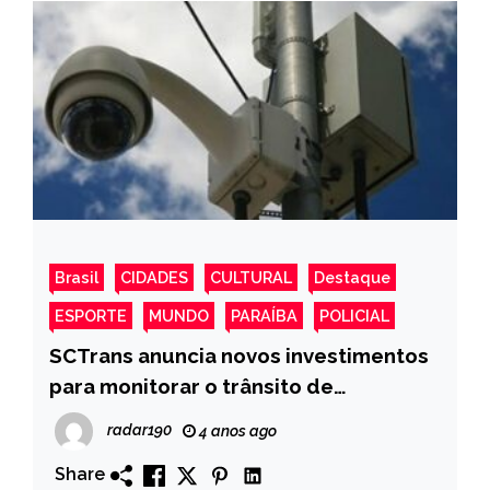
Brasil
CIDADES
CULTURAL
Destaque
ESPORTE
MUNDO
PARAÍBA
POLICIAL
SCTrans anuncia novos investimentos
para monitorar o trânsito de
Cajazeiras
radar190
4 anos ago
Share