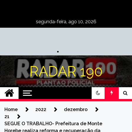
Skip
to
content
segunda-feira, ago 10, 2026
RADAR 190
Home
2022
dezembro
21
SEGUE O TRABALHO- Prefeitura de Monte
Horebe realiza reforma e recuperação da